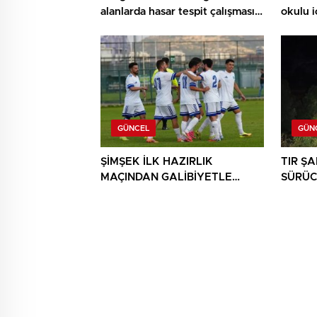
alanlarda hasar tespit çalışması
okulu 
yapıldı
ediyor
GÜNCEL
GÜN
ŞİMŞEK İLK HAZIRLIK
TIR Ş
MAÇINDAN GALİBİYETLE
SÜRÜC
AYRILDI