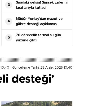
Sıradaki gelsin! Şimşek zaferini
3
taraftarıyla kutladı
Müdür Yeniay’dan mazot ve
4
gübre desteği açıklaması
76 derecelik termal su gün
5
yüzüne çıktı
5 10:40
- Güncelleme Tarihi: 25 Aralık 2025 10:40
li desteği’