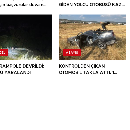
için başvurular devam
GİDEN YOLCU OTOBÜSÜ KAZA
YAPTI: 1 ÖLÜ, 15 YARALI
CEL
ASAYIŞ
ARAMPOLE DEVRİLDİ:
KONTROLDEN ÇIKAN
Ü YARALANDI
OTOMOBİL TAKLA ATTI: 1
YARALI