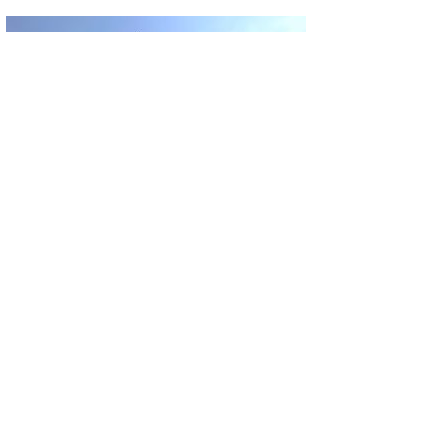
ASAYIŞ
KÜTAHYA’DAN ANTALYA’YA GİDEN
YOLCU OTOBÜSÜ KAZA YAPTI: 1 ÖLÜ, 15
YARALI
GÜNCEL
ŞİMŞEK İLK HAZIRLIK MAÇINDAN