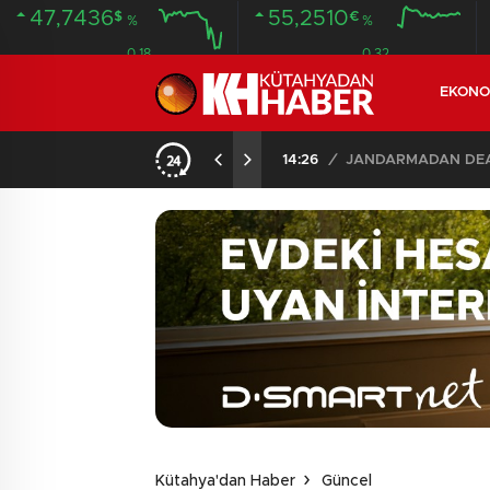
47,7436
55,2510
$
€
%
%
0.18
0.32
EKONO
14:26
/
JANDARMADAN DEAŞ
Kütahya'dan Haber
Güncel