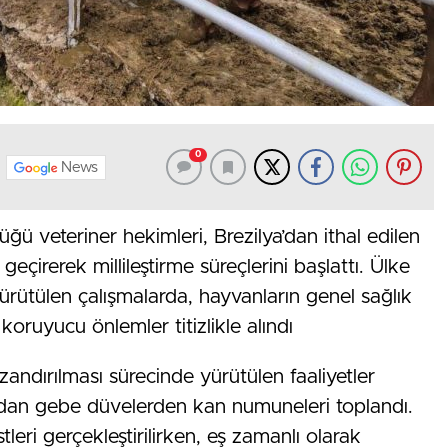
0
News
ü veteriner hekimleri, Brezilya’dan ithal edilen
eçirerek millileştirme süreçlerini başlattı. Ülke
rütülen çalışmalarda, hayvanların genel sağlık
koruyucu önlemler titizlikle alındı
andırılması sürecinde yürütülen faaliyetler
ndan gebe düvelerden kan numuneleri toplandı.
leri gerçekleştirilirken, eş zamanlı olarak