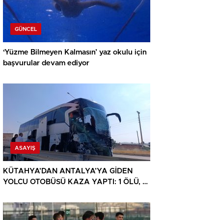
GÜNCEL
‘Yüzme Bilmeyen Kalmasın’ yaz okulu için
başvurular devam ediyor
ASAYIŞ
KÜTAHYA’DAN ANTALYA’YA GİDEN
YOLCU OTOBÜSÜ KAZA YAPTI: 1 ÖLÜ, 15
YARALI