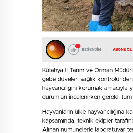
BEĞENDİM
ABONE OL
Kütahya İl Tarım ve Orman Müdürlüğ
gebe düveleri sağlık kontrolünden g
hayvancılığını korumak amacıyla yü
durumları incelenirken gerekli tüm 
Hayvanların ülke hayvancılığına kaz
kapsamında, teknik ekipler tarafı
Alınan numunelerle laboratuvar test