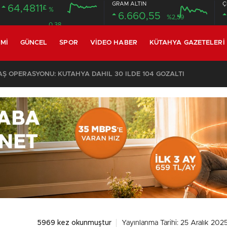
GRAM ALTIN
Ç
64,4811
£
%
6.660,55
%2,59
0.38
MI
GÜNCEL
SPOR
VIDEO HABER
KÜTAHYA GAZETELERI
 OPERASYONU: KÜTAHYA DAHİL 30 İLDE 104 GÖZALTI
5969 kez okunmuştur
Yayınlanma Tarihi: 25 Aralık 202