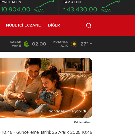
EYREK ALTIN
TAM ALTIN
10.904,00
43.430,00
%2,55
%2,55
NÖBETÇI ECZANE
DIĞER
SABAH
KÜTAHYA
02:00
27°
02:03
/
VAKTI
AÇIK
Reklam Alanı
5 10:45
- Güncelleme Tarihi: 25 Aralık 2025 10:45