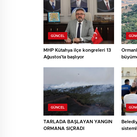
GÜNCEL
GÜN
MHP Kütahya ilçe kongreleri 13
Ormanl
Ağustos’ta başlıyor
büyüme
GÜNCEL
GÜN
TARLADA BAŞLAYAN YANGIN
Beledi
ORMANA SIÇRADI
sisteml
anlatıld