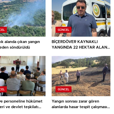
CEL
GÜNCEL
ık alanda çıkan yangın
BİÇERDÖVER KAYNAKLI
den söndürüldü
YANGINDA 22 HEKTAR ALAN
YANDI
CEL
GÜNCEL
ye personeline hükümet
Yangın sonrası zarar gören
eri ve devlet teşkilatı
alanlarda hasar tespit çalışması
ı
yapıldı