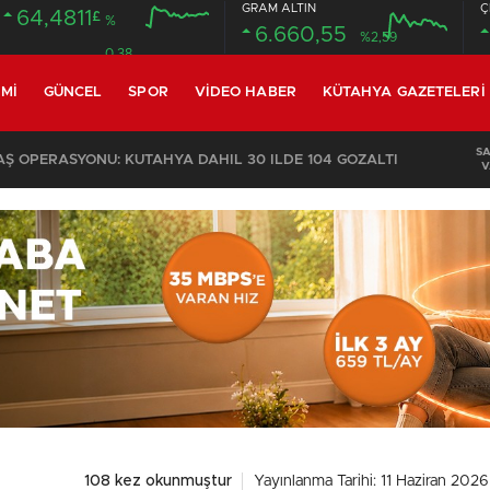
GRAM ALTIN
Ç
64,4811
£
%
6.660,55
%2,59
0.38
MI
GÜNCEL
SPOR
VIDEO HABER
KÜTAHYA GAZETELERI
S
KOMŞULARI ÖLDÜĞÜNÜ SANDI, YAŞLI KADINI ÇÖP YIĞINININ ARASINDA BULUNDU
V
108 kez okunmuştur
Yayınlanma Tarihi: 11 Haziran 2026