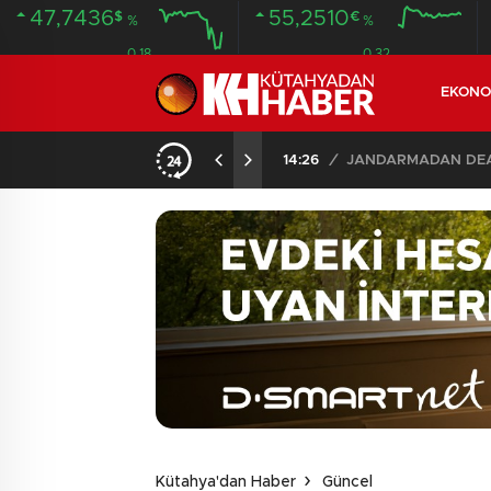
47,7436
55,2510
$
€
%
%
0.18
0.32
EKONO
İLDE 104 GÖZALTI
02:03
/
Kütahya'dan Haber
Güncel