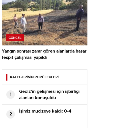
GÜNCEL
Yangın sonrası zarar gören alanlarda hasar
tespit çalışması yapıldı
KATEGORİNİN POPÜLERLERİ
Gediz’in gelişmesi için işbirliği
1
alanları konuşuldu
İşimiz mucizeye kaldı: 0-4
2