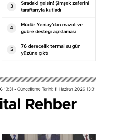
Sıradaki gelsin! Şimşek zaferini
3
taraftarıyla kutladı
Müdür Yeniay’dan mazot ve
4
gübre desteği açıklaması
76 derecelik termal su gün
5
yüzüne çıktı
6 13:31
- Güncelleme Tarihi: 11 Haziran 2026 13:31
ital Rehber