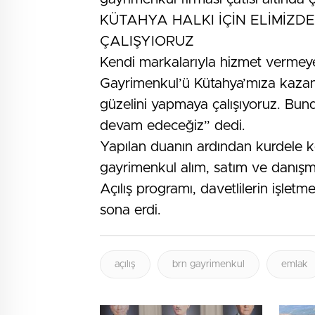
KÜTAHYA HALKI İÇİN ELİMİZD
ÇALIŞYIORUZ
Kendi markalarıyla hizmet vermeye 
Gayrimenkul’ü Kütahya’mıza kazandı
güzelini yapmaya çalışıyoruz. Bun
devam edeceğiz” dedi.
Yapılan duanın ardından kurdele ke
gayrimenkul alım, satım ve danışma
Açılış programı, davetlilerin işlet
sona erdi.
açılış
brn gayrimenkul
emlak