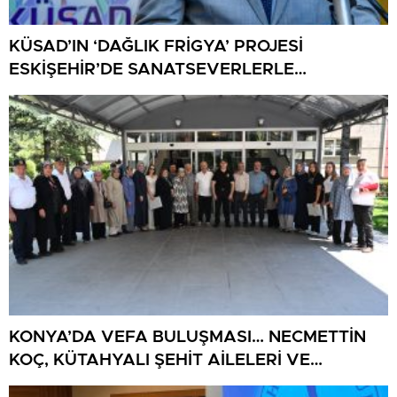
KÜSAD’IN ‘DAĞLIK FRİGYA’ PROJESİ
ESKİŞEHİR’DE SANATSEVERLERLE
BULUŞUYOR
KONYA’DA VEFA BULUŞMASI… NECMETTİN
KOÇ, KÜTAHYALI ŞEHİT AİLELERİ VE
GAZİLERİ AĞIRLADI