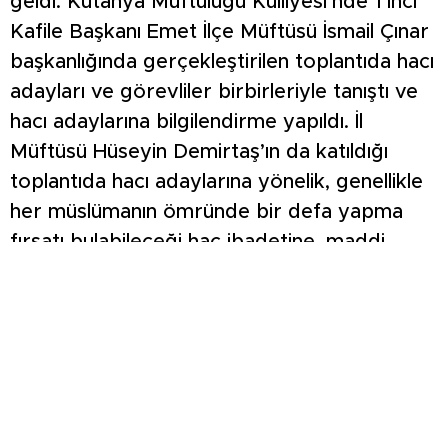
geldi. Kütahya Müftülüğü Külliyesi’nde 1’inci
Kafile Başkanı Emet İlçe Müftüsü İsmail Çınar
başkanlığında gerçekleştirilen toplantıda hacı
adayları ve görevliler birbirleriyle tanıştı ve
hacı adaylarına bilgilendirme yapıldı. İl
Müftüsü Hüseyin Demirtaş’ın da katıldığı
toplantıda hacı adaylarına yönelik, genellikle
her müslümanın ömründe bir defa yapma
fırsatı bulabileceği hac ibadetine, maddi
hazırlığın yanında manevi hazırlığın
öneminden bahsedildi.