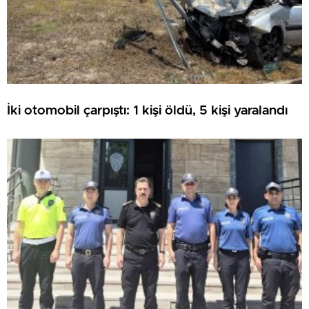
İki otomobil çarpıştı: 1 kişi öldü, 5 kişi yaralandı