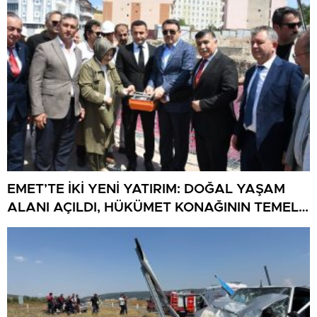
EMET’TE İKİ YENİ YATIRIM: DOĞAL YAŞAM
ALANI AÇILDI, HÜKÜMET KONAĞININ TEMELİ
ATILDI