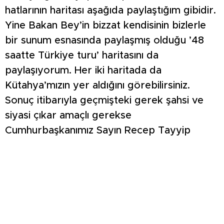
hatlarının haritası aşağıda paylaştığım gibidir.
Yine Bakan Bey’in bizzat kendisinin bizlerle
bir sunum esnasında paylaşmış olduğu ’48
saatte Türkiye turu’ haritasını da
paylaşıyorum. Her iki haritada da
Kütahya’mızın yer aldığını görebilirsiniz.
Sonuç itibarıyla geçmişteki gerek şahsi ve
siyasi çıkar amaçlı gerekse
Cumhurbaşkanımız Sayın Recep Tayyip
Erdoğan önderliğinde gerçekleştirdiğimiz
AK Parti’mizin hizmetlerini vatandaşlarımızın
gözünde küçültmeye yönelik olan
söylemlere de aldırış edilmemelidir. Hızlı
trenin Kütahya’mızdan geçmemesi gibi bir
durum söz konusu değildir. O tren