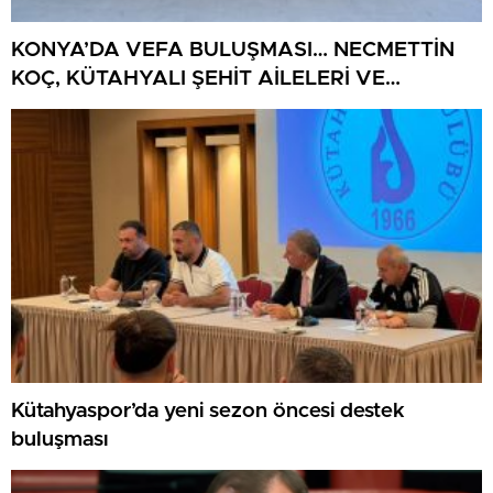
KONYA’DA VEFA BULUŞMASI… NECMETTİN
KOÇ, KÜTAHYALI ŞEHİT AİLELERİ VE
GAZİLERİ AĞIRLADI
Kütahyaspor’da yeni sezon öncesi destek
buluşması