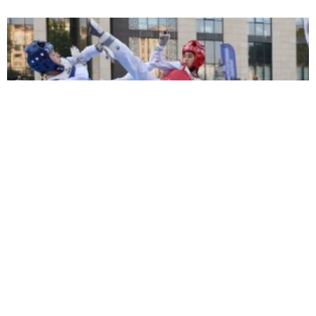
Kütahya’da tekvando şöleni: Minik sporcular
dostluk müsabakasında buluştu