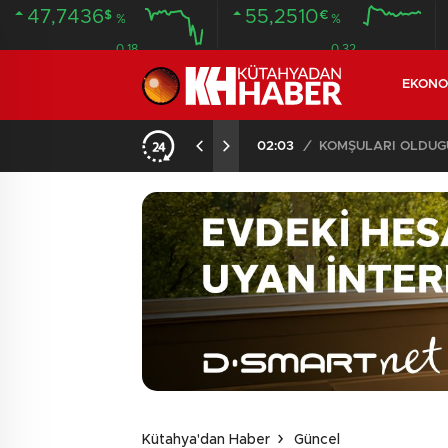
47,7436
55,2510
$
€
%
%
0.18
0.32
EKONO
İLDE 104 GÖZALTI
02:03
/
Kütahya'dan Haber
Güncel