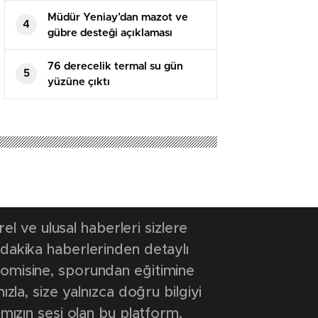
Müdür Yeniay’dan mazot ve
4
gübre desteği açıklaması
76 derecelik termal su gün
5
yüzüne çıktı
 ve ulusal haberleri sizlere
 dakika haberlerinden detaylı
onomisine, sporundan eğitimine
ızla, size yalnızca doğru bilgiyi
ımızın sesi olan bu platform,