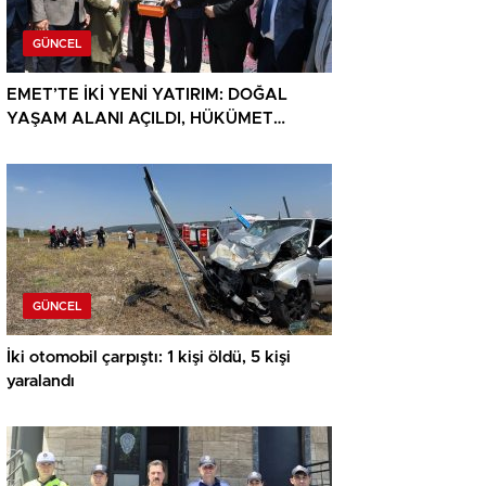
GÜNCEL
EMET’TE İKİ YENİ YATIRIM: DOĞAL
YAŞAM ALANI AÇILDI, HÜKÜMET
KONAĞININ TEMELİ ATILDI
GÜNCEL
İki otomobil çarpıştı: 1 kişi öldü, 5 kişi
yaralandı