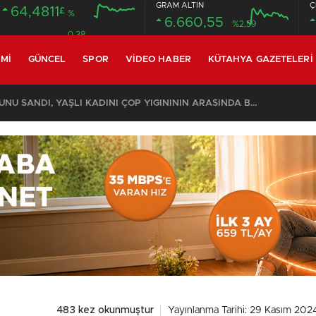
GRAM ALTIN
Ç
64,4811
£
%
6.660,55
%2,59
0.38
MI
GÜNCEL
SPOR
VIDEO HABER
KÜTAHYA GAZETELERI
KOMŞULARI ÖLDÜĞÜNÜ SANDI, YAŞLI KADINI ÇÖP YIĞINININ ARASINDA BULUNDU
483 kez okunmuştur
Yayınlanma Tarihi: 29 Kasım 202