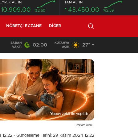
EYREK ALTIN
TAM ALTIN
10.909,00
43.450,00
%2,60
%2,59
NÖBETÇI ECZANE
DIĞER
SABAH
KÜTAHYA
02:00
27°
18:26
/
Beton mikseri motosiklete çarptı: 1 ölü, 1 ağır yaralı
VAKTI
AÇIK
Reklam Alanı
4 12:22
- Güncelleme Tarihi: 29 Kasım 2024 12:22