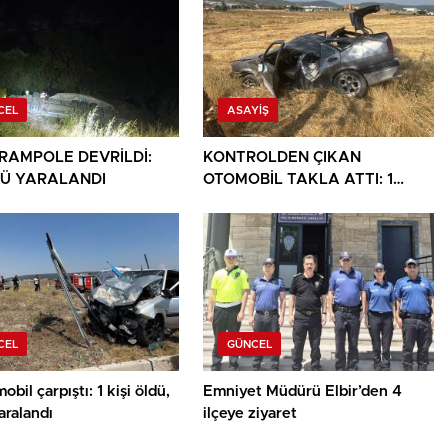
CEL
ASAYIŞ
ARAMPOLE DEVRİLDİ:
KONTROLDEN ÇIKAN
Ü YARALANDI
OTOMOBİL TAKLA ATTI: 1
YARALI
CEL
GÜNCEL
obil çarpıştı: 1 kişi öldü,
Emniyet Müdürü Elbir’den 4
yaralandı
ilçeye ziyaret