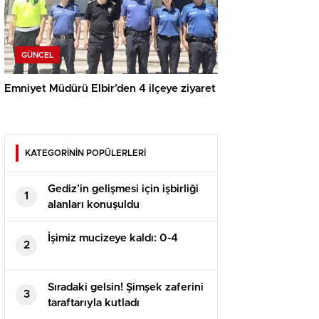
GÜNCEL
Emniyet Müdürü Elbir’den 4 ilçeye ziyaret
KATEGORİNİN POPÜLERLERİ
Gediz’in gelişmesi için işbirliği
1
alanları konuşuldu
İşimiz mucizeye kaldı: 0-4
2
Sıradaki gelsin! Şimşek zaferini
3
taraftarıyla kutladı