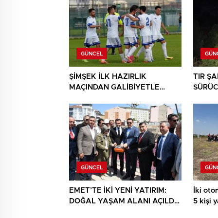
GÜNCEL
GÜN
ŞİMŞEK İLK HAZIRLIK
TIR Ş
MAÇINDAN GALİBİYETLE
SÜRÜC
AYRILDI
GÜNCEL
GÜN
EMET’TE İKİ YENİ YATIRIM:
İki otom
DOĞAL YAŞAM ALANI AÇILDI,
5 kişi 
HÜKÜMET KONAĞININ TEMELİ