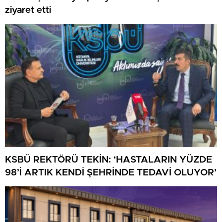
ziyaret etti
KSBÜ REKTÖRÜ TEKİN: ‘HASTALARIN YÜZDE
98’İ ARTIK KENDİ ŞEHRİNDE TEDAVİ OLUYOR’