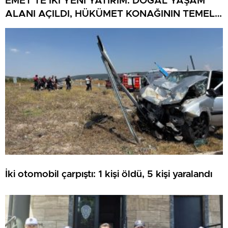
EMET’TE İKİ YENİ YATIRIM: DOĞAL YAŞAM
ALANI AÇILDI, HÜKÜMET KONAĞININ TEMELİ
ATILDI
İki otomobil çarpıştı: 1 kişi öldü, 5 kişi yaralandı