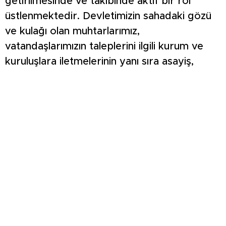
getirilmesinde ve takibinde aktif bir rol
üstlenmektedir. Devletimizin sahadaki gözü
ve kulağı olan muhtarlarımız,
vatandaşlarımızın taleplerini ilgili kurum ve
kuruluşlara iletmelerinin yanı sıra asayiş,
sağlık, eğitim gibi birçok alanda da hizmet
vermektedir. Onlar, kamu kurumları ile
vatandaşlar arasında bir köprü görevi
görmekte ve kamusal bir görevi yerine
getirmektedir.
Muhtarlarımız, günümüzde hizmet
standartlarının geliştirildiği, vatandaşların
taleplerini ilgili kurumlara iletmek ve yerine
getirmek için önemli imkanlara sahip olduğu
bir dönemde görev yapmaktadır. Bu durum,