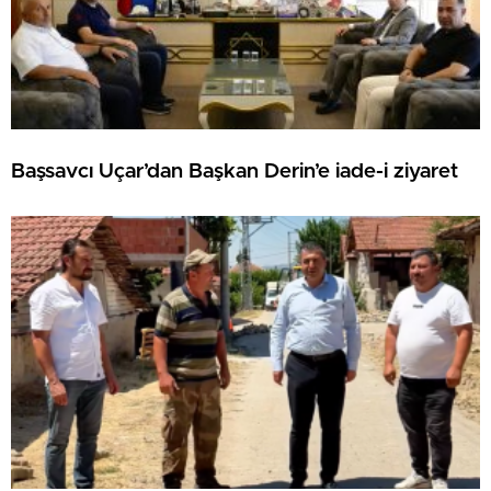
Başsavcı Uçar’dan Başkan Derin’e iade-i ziyaret