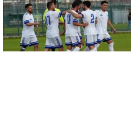
ŞİMŞEK İLK HAZIRLIK MAÇINDAN
GALİBİYETLE AYRILDI