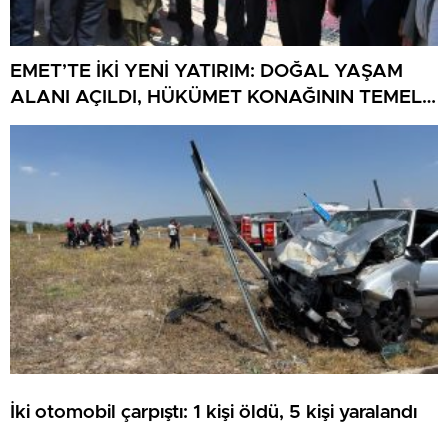
EMET’TE İKİ YENİ YATIRIM: DOĞAL YAŞAM
ALANI AÇILDI, HÜKÜMET KONAĞININ TEMELİ
ATILDI
İki otomobil çarpıştı: 1 kişi öldü, 5 kişi yaralandı