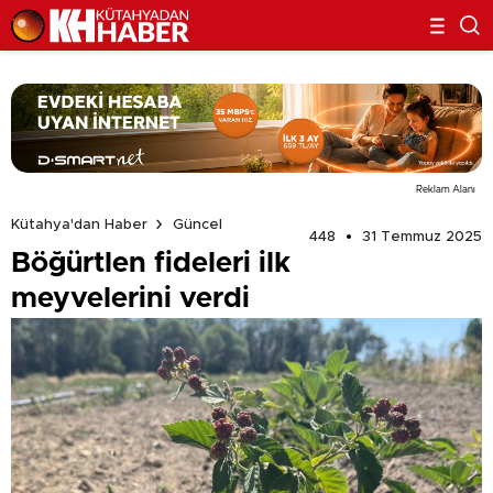
Reklam Alanı
Kütahya'dan Haber
Güncel
448
31 Temmuz 2025
Böğürtlen fideleri ilk
meyvelerini verdi