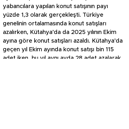
yabancılara yapılan konut satışının payı
yüzde 1,3 olarak gerçekleşti. Türkiye
genelinin ortalamasında konut satışları
azalırken, Kütahya’da da 2025 yılının Ekim
ayına göre konut satışları azaldı. Kütahya’da
geçen yıl Ekim ayında konut satışı bin 115
adet iken, bu yıl aynı ayda 28 adet azalarak
87 adet oldu. Ege Bölgesi’nin diğer illerinden
Manisa’da satışlar 2024 yılının Ekim ayına
göre 2 bin 903 iken 2025 yılında 2 bin 757,
Afyonkarahisar’da bin 346 iken bu yıl bin
223, Aydın’da 3 bin 70 iken bu yıl 2 bin 825,
Denizli’de 2 bin 303 iken bu yıl 2 bin 103,
İzmir’de 8 bin 658 iken bu yıl 8 bin 678,
Muğla’da 2 bin 278 iken 2 bin 369 adet