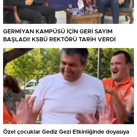
GERMİYAN KAMPÜSÜ İÇİN GERİ SAYIM
BAŞLADI! KSBÜ REKTÖRÜ TARİH VERDİ
Özel çocuklar Gediz Gezi Etkinliğinde doyasıya