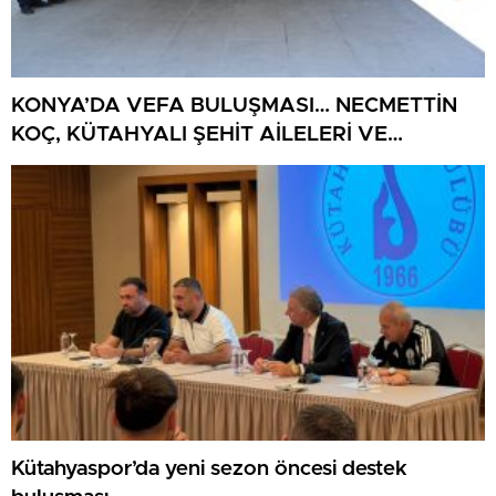
KONYA’DA VEFA BULUŞMASI… NECMETTİN
KOÇ, KÜTAHYALI ŞEHİT AİLELERİ VE
GAZİLERİ AĞIRLADI
Kütahyaspor’da yeni sezon öncesi destek