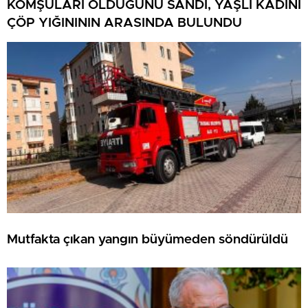
KOMŞULARI ÖLDÜĞÜNÜ SANDI, YAŞLI KADINI
ÇÖP YIĞINININ ARASINDA BULUNDU
Mutfakta çıkan yangın büyümeden söndürüldü