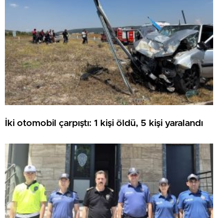
İki otomobil çarpıştı: 1 kişi öldü, 5 kişi yaralandı