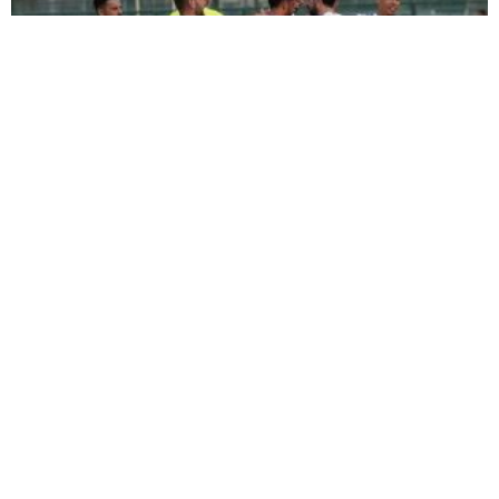
ŞİMŞEK İLK HAZIRLIK MAÇINDAN
GALİBİYETLE AYRILDI