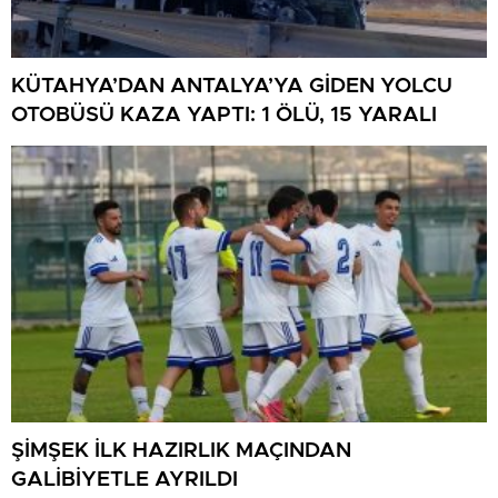
KÜTAHYA’DAN ANTALYA’YA GİDEN YOLCU
OTOBÜSÜ KAZA YAPTI: 1 ÖLÜ, 15 YARALI
ŞİMŞEK İLK HAZIRLIK MAÇINDAN
GALİBİYETLE AYRILDI