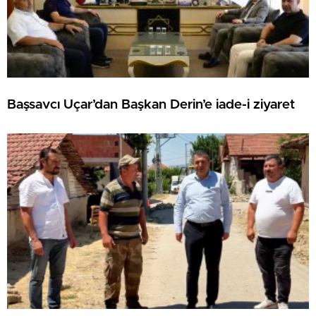
Başsavcı Uçar’dan Başkan Derin’e iade-i ziyaret