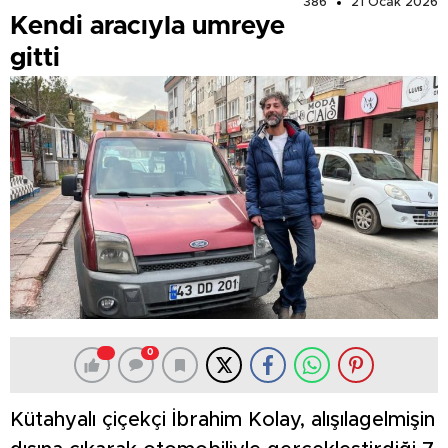
386
21 Ocak 2026
Kendi aracıyla umreye
gitti
0
Kütahyalı çiçekçi İbrahim Kolay, alışılagelmişin