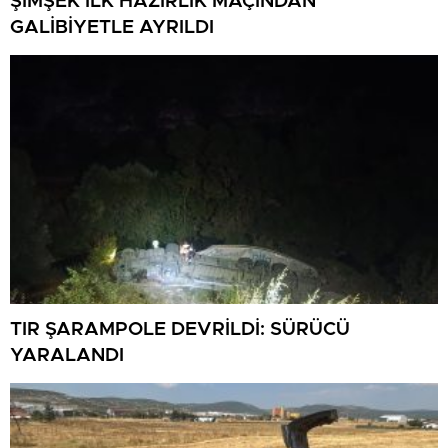
ŞİMŞEK İLK HAZIRLIK MAÇINDAN
GALİBİYETLE AYRILDI
TIR ŞARAMPOLE DEVRİLDİ: SÜRÜCÜ
YARALANDI