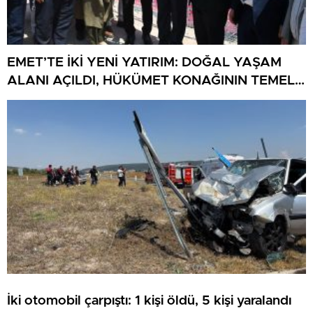
EMET’TE İKİ YENİ YATIRIM: DOĞAL YAŞAM
ALANI AÇILDI, HÜKÜMET KONAĞININ TEMELİ
ATILDI
İki otomobil çarpıştı: 1 kişi öldü, 5 kişi yaralandı