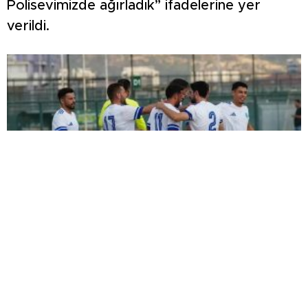
Polisevimizde ağırladık” ifadelerine yer
verildi.
ŞİMŞEK İLK HAZIRLIK MAÇINDAN
GALİBİYETLE AYRILDI