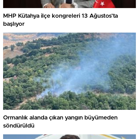
MHP Kütahya ilçe kongreleri 13 Ağustos’ta
başlıyor
Ormanlık alanda çıkan yangın büyümeden
söndürüldü