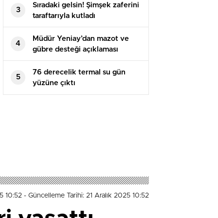
Sıradaki gelsin! Şimşek zaferini
3
taraftarıyla kutladı
Müdür Yeniay’dan mazot ve
4
gübre desteği açıklaması
76 derecelik termal su gün
5
yüzüne çıktı
25 10:52
- Güncelleme Tarihi: 21 Aralık 2025 10:52