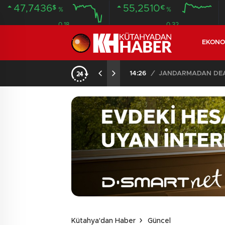
47,7436
55,2510
$
€
%
%
0.18
0.32
EKONO
14:26
/
JANDARMADAN DEAŞ
Kütahya'dan Haber
Güncel