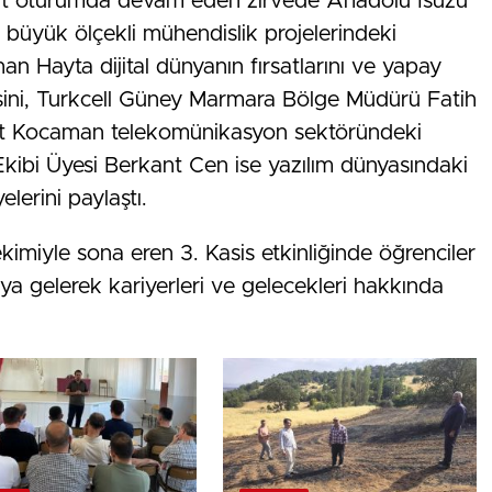
ört oturumda devam eden zirvede Anadolu Isuzu
üyük ölçekli mühendislik projelerindeki
khan Hayta dijital dünyanın fırsatlarını ve yapay
sini, Turkcell Güney Marmara Bölge Müdürü Fatih
amit Kocaman telekomünikasyon sektöründeki
Ekibi Üyesi Berkant Cen ise yazılım dünyasındaki
elerini paylaştı.
imiyle sona eren 3. Kasis etkinliğinde öğrenciler
raya gelerek kariyerleri ve gelecekleri hakkında