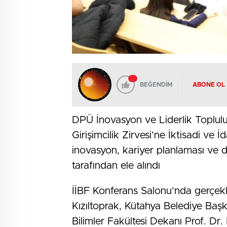
BEĞENDİM
ABONE OL
DPÜ İnovasyon ve Liderlik Toplulu
Girişimcilik Zirvesi’ne İktisadi ve İ
inovasyon, kariyer planlaması ve di
tarafından ele alındı
İİBF Konferans Salonu’nda gerçekle
Kızıltoprak, Kütahya Belediye Başk
Bilimler Fakültesi Dekanı Prof. D