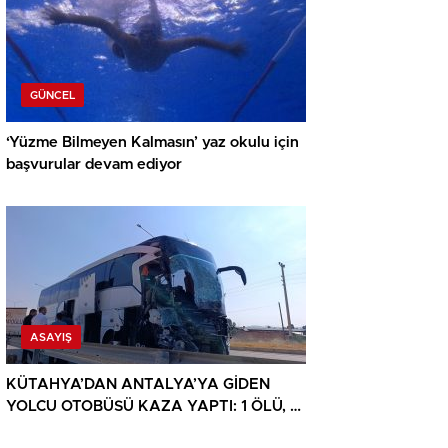
GÜNCEL
‘Yüzme Bilmeyen Kalmasın’ yaz okulu için
başvurular devam ediyor
ASAYIŞ
KÜTAHYA’DAN ANTALYA’YA GİDEN
YOLCU OTOBÜSÜ KAZA YAPTI: 1 ÖLÜ, 15
YARALI