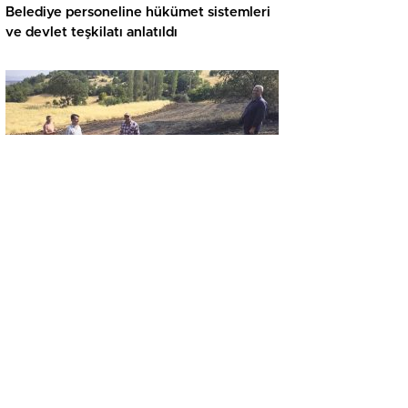
Belediye personeline hükümet sistemleri
ve devlet teşkilatı anlatıldı
GÜNCEL
Yangın sonrası zarar gören alanlarda hasar
tespit çalışması yapıldı