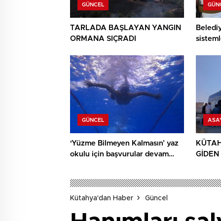
GÜNCEL
GÜN
TARLADA BAŞLAYAN YANGIN
Beledi
ORMANA SIÇRADI
sisteml
anlatıld
GÜNCEL
ASA
‘Yüzme Bilmeyen Kalmasın’ yaz
KÜTAH
okulu için başvurular devam
GİDEN
ediyor
YAPTI:
Kütahya'dan Haber
Güncel