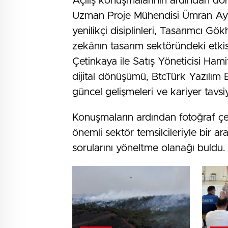
Açılış konuşmalarının ardından d
Uzman Proje Mühendisi Ümran Ay b
yenilikçi disiplinleri, Tasarımcı Gö
zekânın tasarım sektöründeki etki
Çetinkaya ile Satış Yöneticisi H
dijital dönüşümü, BtcTürk Yazılım 
güncel gelişmeleri ve kariyer tavsiy
Konuşmaların ardından fotoğraf çek
önemli sektör temsilcileriyle bir a
sorularını yöneltme olanağı buldu.