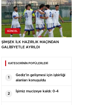
GÜNCEL
ŞİMŞEK İLK HAZIRLIK MAÇINDAN
GALİBİYETLE AYRILDI
KATEGORİNİN POPÜLERLERİ
Gediz’in gelişmesi için işbirliği
1
alanları konuşuldu
İşimiz mucizeye kaldı: 0-4
2