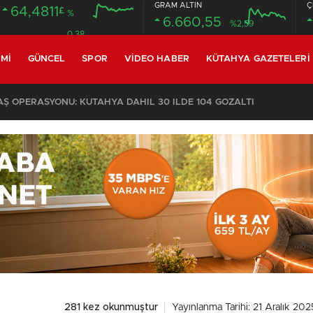
GRAM ALTIN
Ç
64,4811
£
%
6.660,55
%2,59
0.38
MI
GÜNCEL
SPOR
VIDEO HABER
KÜTAHYA GAZETELERI
 OPERASYONU: KÜTAHYA DAHİL 30 İLDE 104 GÖZALTI
281 kez okunmuştur
Yayınlanma Tarihi: 21 Aralık 202