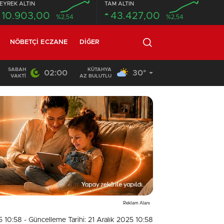
EYREK ALTIN
TAM ALTIN
10.903,00
43.427,00
%2,54
%2,54
NÖBETÇI ECZANE
DIĞER
SABAH
KÜTAHYA
02:00
30°
02:03
/
VAKTI
AZ BULUTLU
Reklam Alanı
5 10:58
- Güncelleme Tarihi: 21 Aralık 2025 10:58