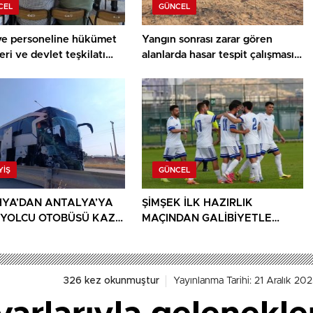
CEL
GÜNCEL
ye personeline hükümet
Yangın sonrası zarar gören
eri ve devlet teşkilatı
alanlarda hasar tespit çalışması
ı
yapıldı
YIŞ
GÜNCEL
YA’DAN ANTALYA’YA
ŞİMŞEK İLK HAZIRLIK
 YOLCU OTOBÜSÜ KAZA
MAÇINDAN GALİBİYETLE
 1 ÖLÜ, 15 YARALI
AYRILDI
326 kez okunmuştur
Yayınlanma Tarihi: 21 Aralık 20