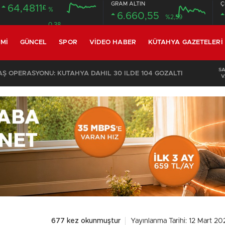
GRAM ALTIN
Ç
64,4811
£
%
6.660,55
%2,59
0.38
MI
GÜNCEL
SPOR
VIDEO HABER
KÜTAHYA GAZETELERI
S
 OPERASYONU: KÜTAHYA DAHİL 30 İLDE 104 GÖZALTI
V
677 kez okunmuştur
Yayınlanma Tarihi: 12 Mart 20