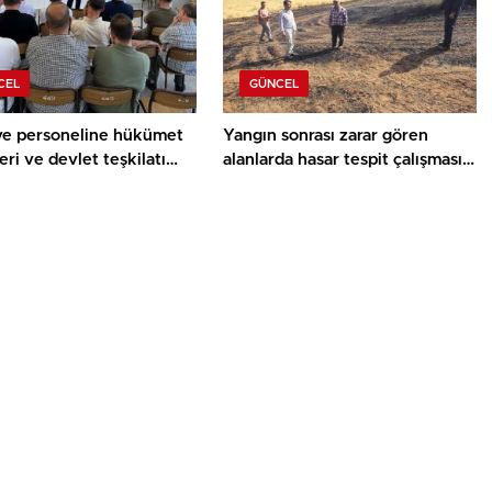
CEL
GÜNCEL
ye personeline hükümet
Yangın sonrası zarar gören
eri ve devlet teşkilatı
alanlarda hasar tespit çalışması
ı
yapıldı