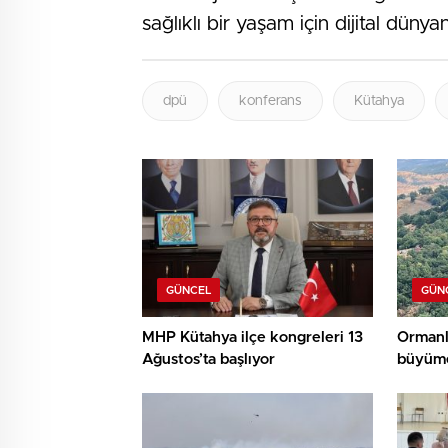
sağlıklı bir yaşam için dijital düny
dpü
konferans
Kütahya
GÜNCEL
GÜN
MHP Kütahya ilçe kongreleri 13
Ormanl
Ağustos’ta başlıyor
büyüme