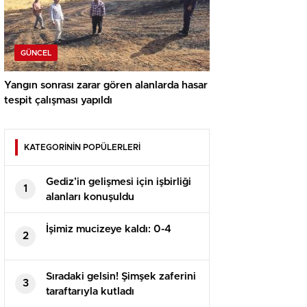
GÜNCEL
Yangın sonrası zarar gören alanlarda hasar
tespit çalışması yapıldı
KATEGORİNİN POPÜLERLERİ
Gediz’in gelişmesi için işbirliği
1
alanları konuşuldu
İşimiz mucizeye kaldı: 0-4
2
Sıradaki gelsin! Şimşek zaferini
3
taraftarıyla kutladı