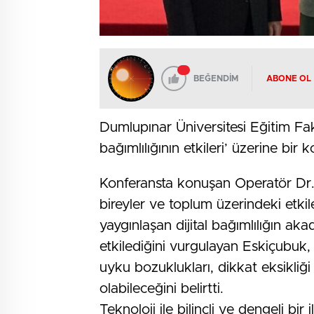
BEĞENDİM
ABONE OL
Dumlupınar Üniversitesi Eğitim Fa
bağımlılığının etkileri’ üzerine bir
Konferansta konuşan Operatör Dr. 
bireyler ve toplum üzerindeki etkil
yaygınlaşan dijital bağımlılığın ak
etkilediğini vurgulayan Eskiçubuk, 
uyku bozuklukları, dikkat eksikliğ
olabileceğini belirtti.
Teknoloji ile bilinçli ve dengeli bir