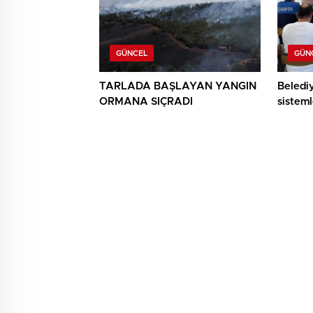
GÜNCEL
GÜN
TARLADA BAŞLAYAN YANGIN
Beledi
ORMANA SIÇRADI
sisteml
anlatıld