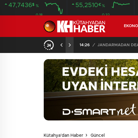
47,7436
55,2510
$
€
%
%
0.18
0.32
EKONO
14:26
/
JANDARMADAN DEAŞ
Kütahya'dan Haber
Güncel