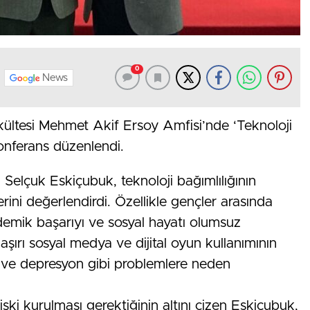
0
News
kültesi Mehmet Akif Ersoy Amfisi’nde ‘Teknoloji
 konferans düzenlendi.
Selçuk Eskiçubuk, teknoloji bağımlılığının
erini değerlendirdi. Özellikle gençler arasında
ademik başarıyı ve sosyal hayatı olumsuz
aşırı sosyal medya ve dijital oyun kullanımının
i ve depresyon gibi problemlere neden
 ilişki kurulması gerektiğinin altını çizen Eskiçubuk,