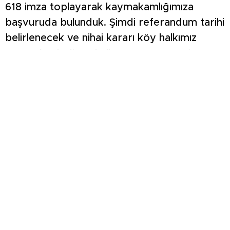
618 imza toplayarak kaymakamlığımıza
başvuruda bulunduk. Şimdi referandum tarihi
belirlenecek ve nihai kararı köy halkımız
verecek” dedi. Mahalle statüsüne geçiş,
köylerin belediye hizmetlerinden daha
kapsamlı bir şekilde yararlanmasına imkan
tanıyor. Bu sayede altyapı, temizlik, imar ve
sosyal hizmetler gibi konularda daha hızlı ve
etkili çözümler sunulabiliyor. Erdoğmuş
Köyü’nün mahalle olma süreci, Dörtdeğirmen
Köyü’nün ardından Gediz’deki idari değişim
rüzgarlarının devam ettiğini gösteriyor.
Referandum tarihi belirlendikten sonra,
Erdoğmuş Köyü sakinleri gelecekleri
hakkında doğrudan söz sahibi olacaklar.