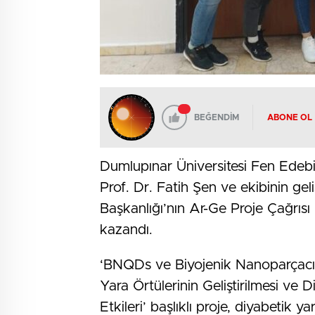
BEĞENDİM
ABONE OL
Dumlupınar Üniversitesi Fen Edebi
Prof. Dr. Fatih Şen ve ekibinin geliş
Başkanlığı’nın Ar-Ge Proje Çağrı
kazandı.
‘BNQDs ve Biyojenik Nanoparçacıkl
Yara Örtülerinin Geliştirilmesi ve
Etkileri’ başlıklı proje, diyabetik 