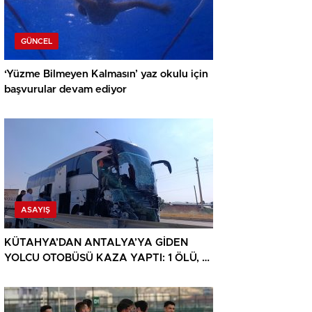
GÜNCEL
‘Yüzme Bilmeyen Kalmasın’ yaz okulu için
başvurular devam ediyor
ASAYIŞ
KÜTAHYA’DAN ANTALYA’YA GİDEN
YOLCU OTOBÜSÜ KAZA YAPTI: 1 ÖLÜ, 15
YARALI