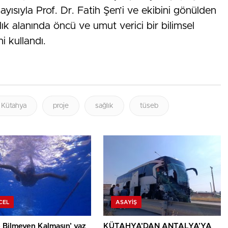
yısıyla Prof. Dr. Fatih Şen’i ve ekibini gönülden
lık alanında öncü ve umut verici bir bilimsel
i kullandı.
Kütahya
proje
sağlık
tüseb
CEL
ASAYIŞ
 Bilmeyen Kalmasın’ yaz
KÜTAHYA’DAN ANTALYA’YA