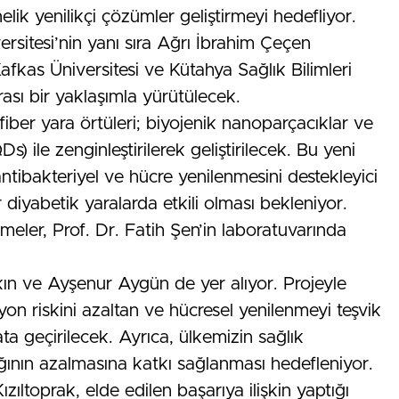
elik yenilikçi çözümler geliştirmeyi hedefliyor.
sitesi’nin yanı sıra Ağrı İbrahim Çeçen
Kafkas Üniversitesi ve Kütahya Sağlık Bilimleri
 arası bir yaklaşımla yürütülecek.
iber yara örtüleri; biyojenik nanoparçacıklar ve
 ile zenginleştirilerek geliştirilecek. Bu yeni
antibakteriyel ve hücre yenilenmesini destekleyici
or diyabetik yaralarda etkili olması bekleniyor.
meler, Prof. Dr. Fatih Şen’in laboratuvarında
kın ve Ayşenur Aygün de yer alıyor. Projeyle
on riskini azaltan ve hücresel yenilenmeyi teşvik
a geçirilecek. Ayrıca, ülkemizin sağlık
lığının azalmasına katkı sağlanması hedefleniyor.
ltoprak, elde edilen başarıya ilişkin yaptığı