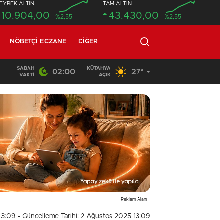
EYREK ALTIN
TAM ALTIN
10.904,00
43.430,00
%2,55
%2,55
NÖBETÇI ECZANE
DIĞER
SABAH
KÜTAHYA
02:00
27°
02:03
/
VAKTI
AÇIK
Reklam Alanı
13:09
- Güncelleme Tarihi: 2 Ağustos 2025 13:09