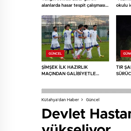
alanlarda hasar tespit çalışması
okulu 
yapıldı
ediyor
GÜNCEL
GÜN
ŞİMŞEK İLK HAZIRLIK
TIR Ş
MAÇINDAN GALİBİYETLE
SÜRÜC
AYRILDI
Kütahya'dan Haber
Güncel
Devlet Hastan
yükseliyor