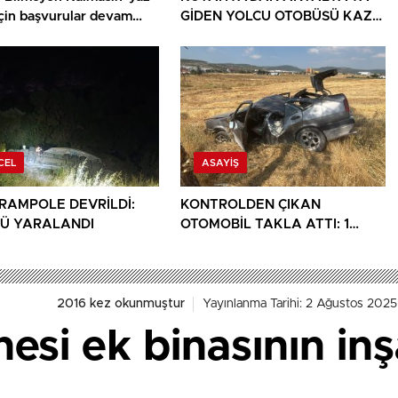
için başvurular devam
GİDEN YOLCU OTOBÜSÜ KAZA
YAPTI: 1 ÖLÜ, 15 YARALI
CEL
ASAYIŞ
ARAMPOLE DEVRİLDİ:
KONTROLDEN ÇIKAN
Ü YARALANDI
OTOMOBİL TAKLA ATTI: 1
YARALI
2016 kez okunmuştur
Yayınlanma Tarihi: 2 Ağustos 2025
esi ek binasının inş