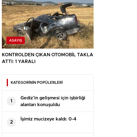
ASAYIŞ
KONTROLDEN ÇIKAN OTOMOBİL TAKLA
ATTI: 1 YARALI
KATEGORİNİN POPÜLERLERİ
Gediz’in gelişmesi için işbirliği
1
alanları konuşuldu
İşimiz mucizeye kaldı: 0-4
2