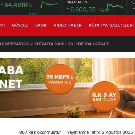
GRAM ALTIN
Ç
64,4811
£
%
6.660,55
%2,59
0.38
MI
GÜNCEL
SPOR
VIDEO HABER
KÜTAHYA GAZETELERI
 OPERASYONU: KÜTAHYA DAHİL 30 İLDE 104 GÖZALTI
867 kez okunmuştur
Yayınlanma Tarihi: 2 Ağustos 2025 