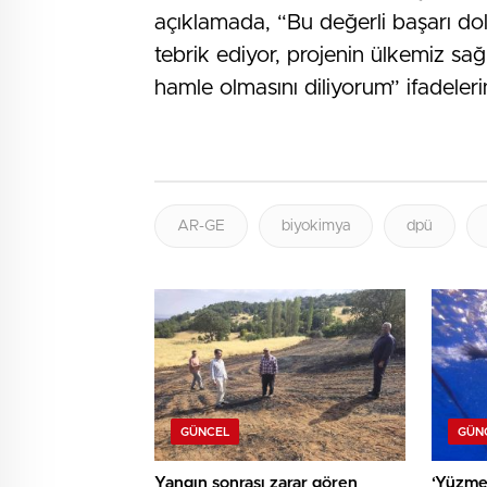
açıklamada, “Bu değerli başarı dola
tebrik ediyor, projenin ülkemiz sağ
hamle olmasını diliyorum” ifadelerin
AR-GE
biyokimya
dpü
GÜNCEL
GÜN
Yangın sonrası zarar gören
‘Yüzme