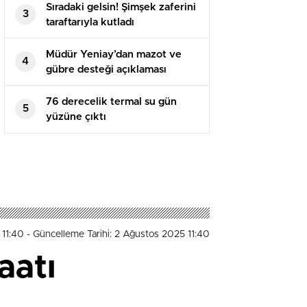
Sıradaki gelsin! Şimşek zaferini
3
taraftarıyla kutladı
Müdür Yeniay’dan mazot ve
4
gübre desteği açıklaması
76 derecelik termal su gün
5
yüzüne çıktı
 11:40
- Güncelleme Tarihi: 2 Ağustos 2025 11:40
aatı