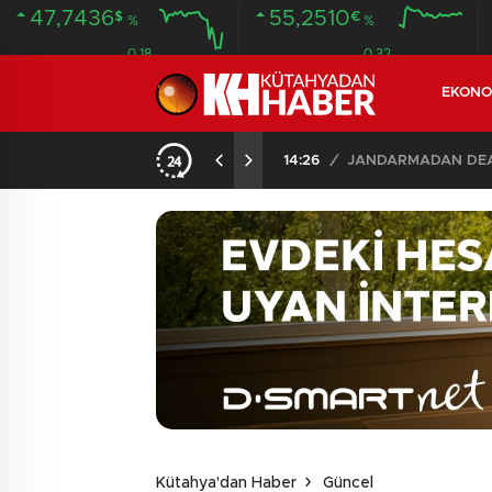
47,7436
55,2510
$
€
%
%
0.18
0.32
EKONO
14:26
/
JANDARMADAN DEAŞ
Kütahya'dan Haber
Güncel