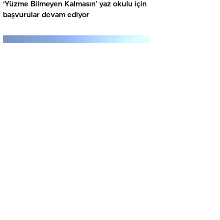
‘Yüzme Bilmeyen Kalmasın’ yaz okulu için
başvurular devam ediyor
ASAYIŞ
KÜTAHYA’DAN ANTALYA’YA GİDEN
YOLCU OTOBÜSÜ KAZA YAPTI: 1 ÖLÜ, 15
YARALI
GÜNCEL