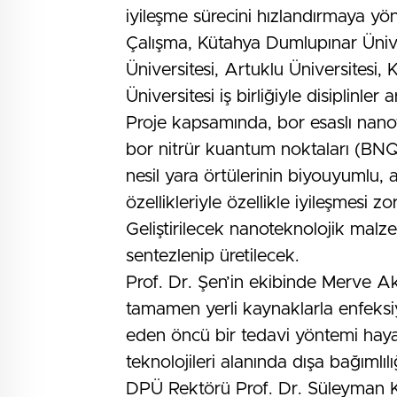
iyileşme sürecini hızlandırmaya yön
Çalışma, Kütahya Dumlupınar Üniver
Üniversitesi, Artuklu Üniversitesi, 
Üniversitesi iş birliğiyle disiplinler
Proje kapsamında, bor esaslı nanof
bor nitrür kuantum noktaları (BNQDs)
nesil yara örtülerinin biyouyumlu, 
özellikleriyle özellikle iyileşmesi z
Geliştirilecek nanoteknolojik malze
sentezlenip üretilecek.
Prof. Dr. Şen’in ekibinde Merve A
tamamen yerli kaynaklarla enfeksiy
eden öncü bir tedavi yöntemi hayat
teknolojileri alanında dışa bağımlı
DPÜ Rektörü Prof. Dr. Süleyman Kızı