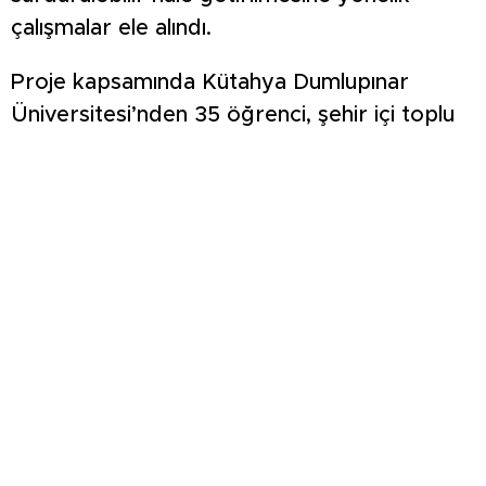
çalışmalar ele alındı.
Proje kapsamında Kütahya Dumlupınar
Üniversitesi’nden 35 öğrenci, şehir içi toplu
taşıma hatlarında görev alarak duraklardaki
iniş-biniş verilerini topladı. Elde edilen veriler
doğrultusunda mevcut sistemin analiz
edilmesi, hat optimizasyonlarının planlanması
ve şehir içi ulaşım akışının daha etkin hale
getirilmesi hedefleniyor.