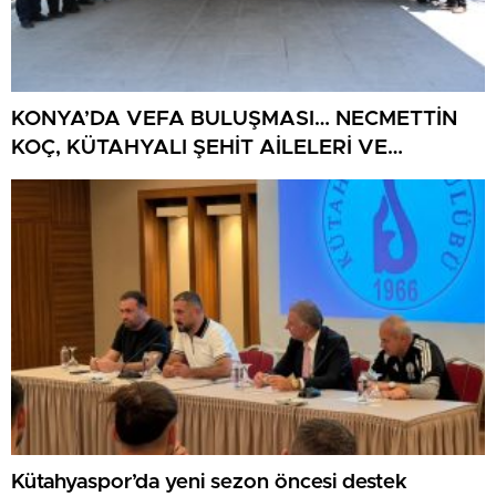
KONYA’DA VEFA BULUŞMASI… NECMETTİN
KOÇ, KÜTAHYALI ŞEHİT AİLELERİ VE
GAZİLERİ AĞIRLADI
Kütahyaspor’da yeni sezon öncesi destek