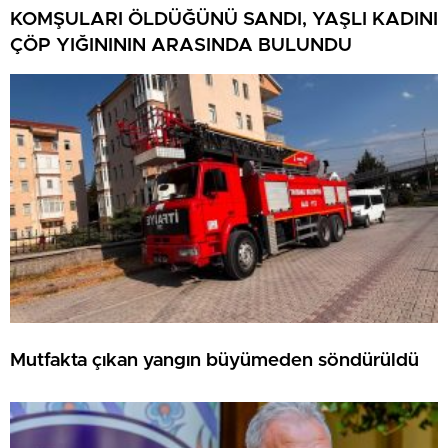
KOMŞULARI ÖLDÜĞÜNÜ SANDI, YAŞLI KADINI
ÇÖP YIĞINININ ARASINDA BULUNDU
Mutfakta çıkan yangın büyümeden söndürüldü