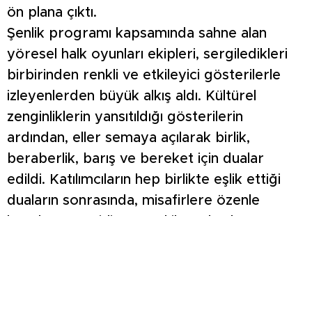
ön plana çıktı.
Şenlik programı kapsamında sahne alan
yöresel halk oyunları ekipleri, sergiledikleri
birbirinden renkli ve etkileyici gösterilerle
izleyenlerden büyük alkış aldı. Kültürel
zenginliklerin yansıtıldığı gösterilerin
ardından, eller semaya açılarak birlik,
beraberlik, barış ve bereket için dualar
edildi. Katılımcıların hep birlikte eşlik ettiği
duaların sonrasında, misafirlere özenle
hazırlanan çeşitli yöresel ikramlarda
bulunuldu.
Etkinliğin ev sahipliğini üstlenen Kuruçay
Beldesi Güzelyurt Mahallesi Muhtarı Yaşar
Yağ, şenliğe gösterilen ilgiden duyduğu