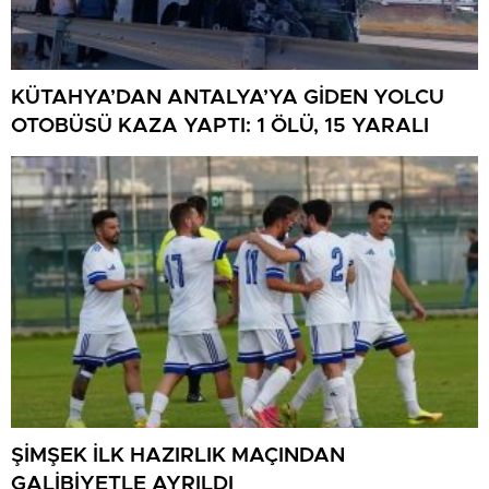
KÜTAHYA’DAN ANTALYA’YA GİDEN YOLCU
OTOBÜSÜ KAZA YAPTI: 1 ÖLÜ, 15 YARALI
ŞİMŞEK İLK HAZIRLIK MAÇINDAN
GALİBİYETLE AYRILDI