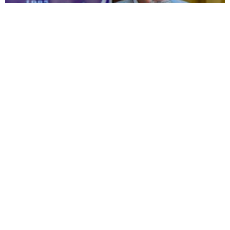
KÜSAD’IN ‘DAĞLIK FRİGYA’ PROJESİ
ESKİŞEHİR’DE SANATSEVERLERLE
BULUŞUYOR