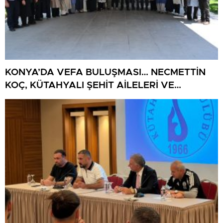
KONYA’DA VEFA BULUŞMASI… NECMETTİN
KOÇ, KÜTAHYALI ŞEHİT AİLELERİ VE
GAZİLERİ AĞIRLADI