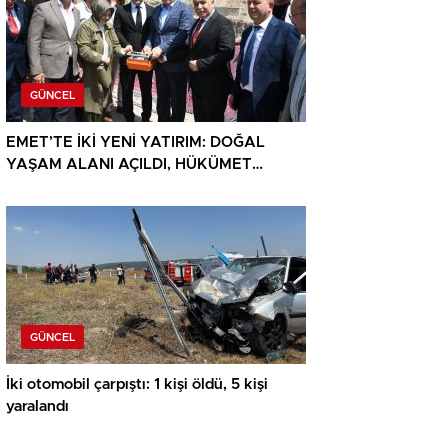
GÜNCEL
EMET’TE İKİ YENİ YATIRIM: DOĞAL
YAŞAM ALANI AÇILDI, HÜKÜMET
KONAĞININ TEMELİ ATILDI
GÜNCEL
İki otomobil çarpıştı: 1 kişi öldü, 5 kişi
yaralandı