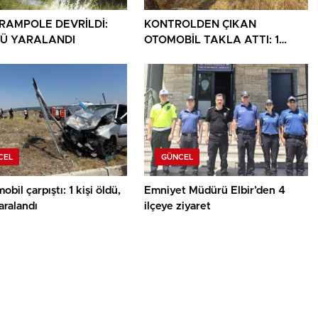
ARAMPOLE DEVRİLDİ:
KONTROLDEN ÇIKAN
Ü YARALANDI
OTOMOBİL TAKLA ATTI: 1
YARALI
CEL
GÜNCEL
obil çarpıştı: 1 kişi öldü,
Emniyet Müdürü Elbir’den 4
yaralandı
ilçeye ziyaret