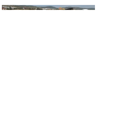
ASAYIŞ
KONTROLDEN ÇIKAN OTOMOBİL TAKLA
ATTI: 1 YARALI
GÜNCEL
EMET’TE İKİ YENİ YATIRIM: DOĞAL