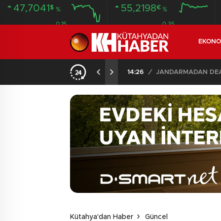
47,7041
55,2198
$
€
%
%
0.15
0.35
EKONO
14:26
/
JANDARMADAN DEAŞ
Kütahya'dan Haber
Güncel