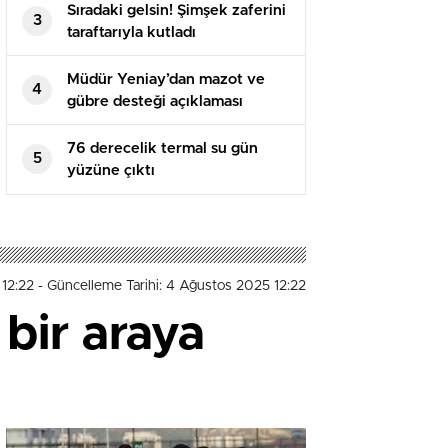
Sıradaki gelsin! Şimşek zaferini
3
taraftarıyla kutladı
Müdür Yeniay’dan mazot ve
4
gübre desteği açıklaması
76 derecelik termal su gün
5
yüzüne çıktı
 12:22
- Güncelleme Tarihi: 4 Ağustos 2025 12:22
 bir araya