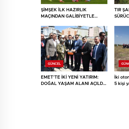
ŞİMŞEK İLK HAZIRLIK
TIR Ş
MAÇINDAN GALİBİYETLE
SÜRÜC
AYRILDI
GÜNCEL
GÜN
EMET’TE İKİ YENİ YATIRIM:
İki otom
DOĞAL YAŞAM ALANI AÇILDI,
5 kişi 
HÜKÜMET KONAĞININ TEMELİ
ATILDI