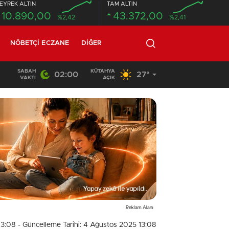
EYREK ALTIN
TAM ALTIN
10.890,00
43.372,00
%2,42
%2,41
NÖBETÇI ECZANE
DIĞER
SABAH
KÜTAHYA
02:00
27°
02:03
/
VAKTI
AÇIK
Reklam Alanı
13:08
- Güncelleme Tarihi: 4 Ağustos 2025 13:08