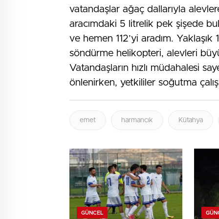
vatandaşlar ağaç dallarıyla alevl
aracımdaki 5 litrelik pek şişede b
ve hemen 112’yi aradım. Yaklaşık 
söndürme helikopteri, alevleri bü
Vatandaşların hızlı müdahalesi say
önlenirken, yetkililer soğutma çalışm
emet
harmancık
Kütahya
GÜNCEL
GÜN