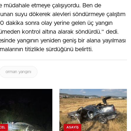
ere müdahale etmeye çalışıyordu. Ben de
ulunan suyu dökerek alevleri söndürmeye çalıştım
10 dakika sonra olay yerine gelen üç yangın
yümeden kontrol altına alarak söndürdü.” dedi.
esinde yangının yeniden geniş bir alana yayılması
alarının titizlikle sürdüğünü belirtti.
orman yangını
CEL
ASAYIŞ