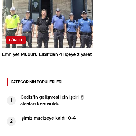
GÜNCEL
Emniyet Müdürü Elbir’den 4 ilçeye ziyaret
KATEGORİNİN POPÜLERLERİ
Gediz’in gelişmesi için işbirliği
1
alanları konuşuldu
İşimiz mucizeye kaldı: 0-4
2