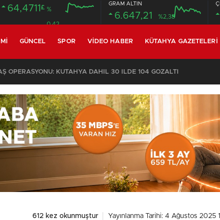
GRAM ALTIN
Ç
64,4711
£
%
6.647,21
%2,38
0.42
MI
GÜNCEL
SPOR
VIDEO HABER
KÜTAHYA GAZETELERI
 OPERASYONU: KÜTAHYA DAHİL 30 İLDE 104 GÖZALTI
612 kez okunmuştur
Yayınlanma Tarihi: 4 Ağustos 2025 