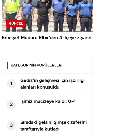
GÜNCEL
Emniyet Müdürü Elbir’den 4 ilçeye ziyaret
KATEGORİNİN POPÜLERLERİ
Gediz’in gelişmesi için işbirliği
1
alanları konuşuldu
İşimiz mucizeye kaldı: 0-4
2
Sıradaki gelsin! Şimşek zaferini
3
taraftarıyla kutladı