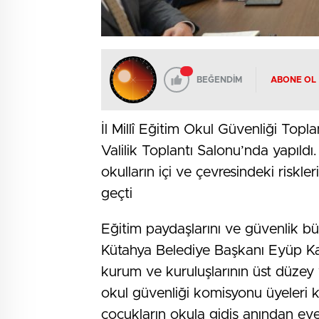
BEĞENDİM
ABONE OL
İl Millî Eğitim Okul Güvenliği Topla
Valilik Toplantı Salonu’nda yapıld
okulların içi ve çevresindeki riskl
geçti
Eğitim paydaşlarını ve güvenlik büro
Kütahya Belediye Başkanı Eyüp Kahv
kurum ve kuruluşlarının üst düzey y
okul güvenliği komisyonu üyeleri k
çocukların okula gidiş anından ev