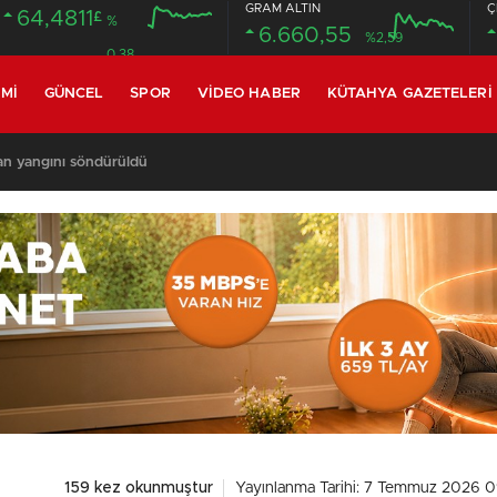
GRAM ALTIN
Ç
64,4811
£
%
6.660,55
%2,59
0.38
MI
GÜNCEL
SPOR
VIDEO HABER
KÜTAHYA GAZETELERI
an yangını söndürüldü
159 kez okunmuştur
Yayınlanma Tarihi: 7 Temmuz 2026 0