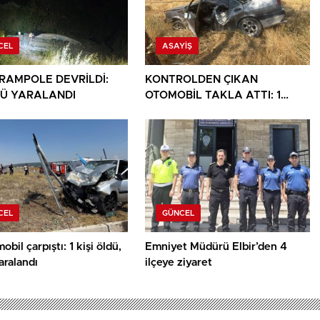
CEL
ASAYIŞ
ARAMPOLE DEVRİLDİ:
KONTROLDEN ÇIKAN
Ü YARALANDI
OTOMOBİL TAKLA ATTI: 1
YARALI
CEL
GÜNCEL
obil çarpıştı: 1 kişi öldü,
Emniyet Müdürü Elbir’den 4
yaralandı
ilçeye ziyaret