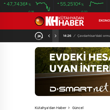
47,7436
55,2510
$
€
%
%
0.18
0.32
EKONO
NDA BULUNDU
14:26
/
Çavdarhisar’daki orm
Kütahya'dan Haber
Güncel