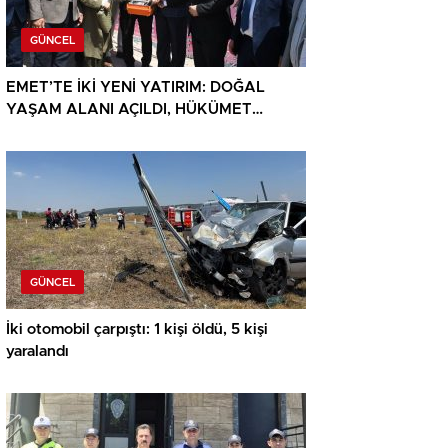
GÜNCEL
EMET’TE İKİ YENİ YATIRIM: DOĞAL
YAŞAM ALANI AÇILDI, HÜKÜMET
KONAĞININ TEMELİ ATILDI
GÜNCEL
İki otomobil çarpıştı: 1 kişi öldü, 5 kişi
yaralandı