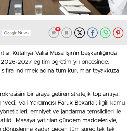
0
News
ntısı, Kütahya Valisi Musa Işın’ın başkanlığında
ı. 2026-2027 eğitim öğretim yılı öncesinde,
eri sıfıra indirmek adına tüm kurumlar teyakkuza
krasisini bir araya getiren stratejik toplantıya;
eci, Vali Yardımcısı Faruk Bekarlar, ilgili kamu
öneticileri, emniyet ve jandarma temsilcileri ile
atıldı. Masaya yatırılan gündem maddeleriyle,
e dönüşlerine kadar geçen tüm süreç tek tek