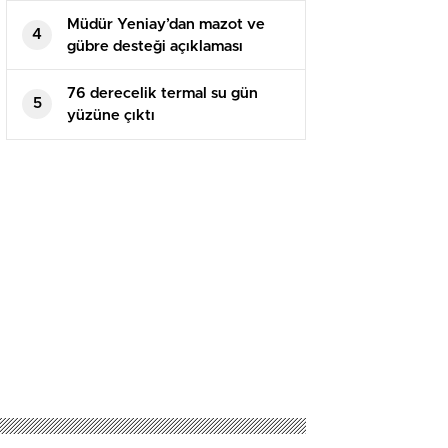
Müdür Yeniay’dan mazot ve
4
gübre desteği açıklaması
76 derecelik termal su gün
5
yüzüne çıktı