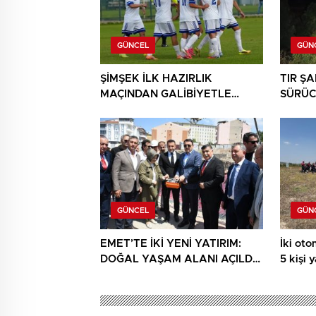
GÜNCEL
GÜN
ŞİMŞEK İLK HAZIRLIK
TIR Ş
MAÇINDAN GALİBİYETLE
SÜRÜC
AYRILDI
GÜNCEL
GÜN
EMET’TE İKİ YENİ YATIRIM:
İki otom
DOĞAL YAŞAM ALANI AÇILDI,
5 kişi 
HÜKÜMET KONAĞININ TEMELİ
ATILDI