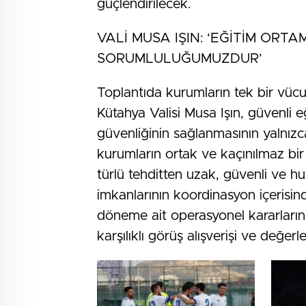
güçlendirilecek.
VALİ MUSA IŞIN: ‘EĞİTİM ORT
SORUMLULUĞUMUZDUR’
Toplantıda kurumların tek bir vücut
Kütahya Valisi Musa Işın, güvenli eğ
güvenliğinin sağlanmasının yalnızc
kurumların ortak ve kaçınılmaz bir
türlü tehditten uzak, güvenli ve hu
imkanlarının koordinasyon içerisind
döneme ait operasyonel kararların t
karşılıklı görüş alışverişi ve değer