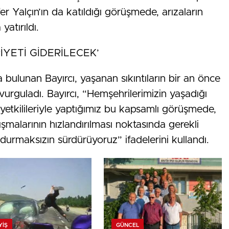
 Yalçın’ın da katıldığı görüşmede, arızaların
atırıldı.
YETİ GİDERİLECEK’
 bulunan Bayırcı, yaşanan sıkıntıların bir an önce
 vurguladı. Bayırcı, “Hemşehrilerimizin yaşadığı
etkilileriyle yaptığımız bu kapsamlı görüşmede,
lışmalarının hızlandırılması noktasında gerekli
zı durmaksızın sürdürüyoruz” ifadelerini kullandı.
YIŞ
GÜNCEL