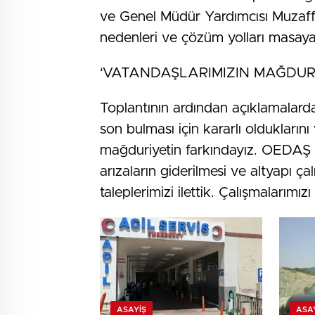
ve Genel Müdür Yardımcısı Muzaffer
nedenleri ve çözüm yolları masaya y
‘VATANDAŞLARIMIZIN MAĞDURİ
Toplantının ardından açıklamalarda
son bulması için kararlı olduklarını
mağduriyetin farkındayız. OEDAŞ y
arızaların giderilmesi ve altyapı ça
taleplerimizi ilettik. Çalışmalarımı
ASAYIŞ
ASA