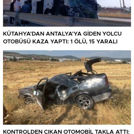
KÜTAHYA’DAN ANTALYA’YA GİDEN YOLCU
OTOBÜSÜ KAZA YAPTI: 1 ÖLÜ, 15 YARALI
KONTROLDEN ÇIKAN OTOMOBİL TAKLA ATTI: