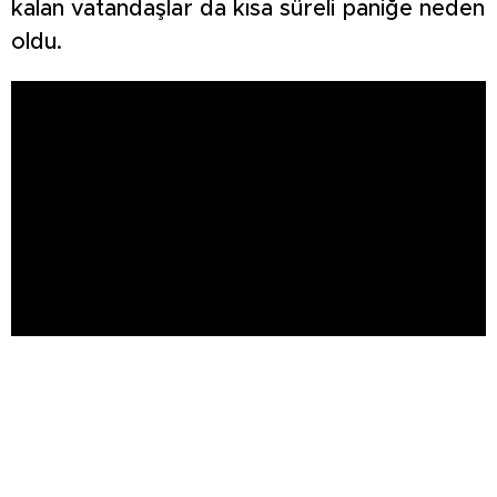
kalan vatandaşlar da kısa süreli paniğe neden
oldu.