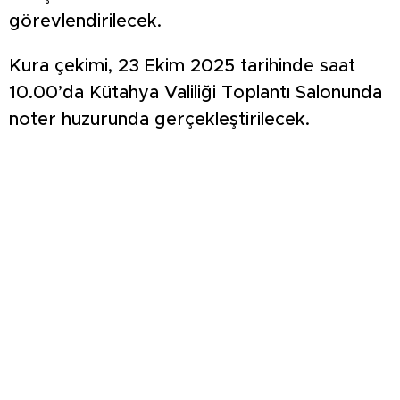
görevlendirilecek.
Kura çekimi, 23 Ekim 2025 tarihinde saat
10.00’da Kütahya Valiliği Toplantı Salonunda
noter huzurunda gerçekleştirilecek.
Başvuru için, en az ilkokul mezunu olmak, 18
yaşını doldurmuş olmak, Son 1 ay içinde SGK
kaydının bulunmaması ve hane gelirinin net
asgari ücretin 2 katını (44.209,34 TL)
geçmemesi gerekiyor.
Başvuru Tarihleri
Başvurular 15 Ekim 2025 – 19 Ekim 2025
tarihleri arasında kabul edilecektir. Kütahya
Çalışma ve İş Kurumu (İŞKUR) İl Müdürlüğü