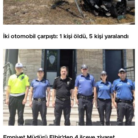
İki otomobil çarpıştı: 1 kişi öldü, 5 kişi yaralandı
Emniyet Müdürü Elbir’den 4 ilçeye ziyaret