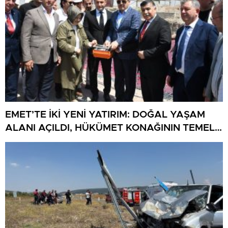
EMET’TE İKİ YENİ YATIRIM: DOĞAL YAŞAM
ALANI AÇILDI, HÜKÜMET KONAĞININ TEMELİ
ATILDI