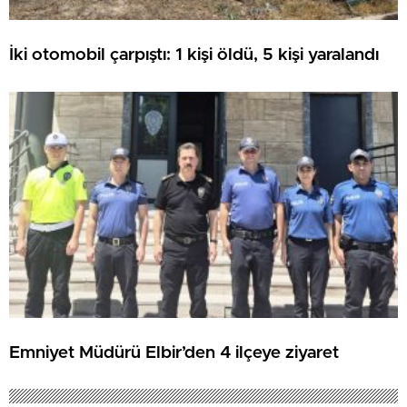
İki otomobil çarpıştı: 1 kişi öldü, 5 kişi yaralandı
Emniyet Müdürü Elbir’den 4 ilçeye ziyaret