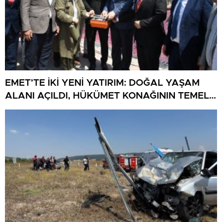
EMET’TE İKİ YENİ YATIRIM: DOĞAL YAŞAM
ALANI AÇILDI, HÜKÜMET KONAĞININ TEMELİ
ATILDI