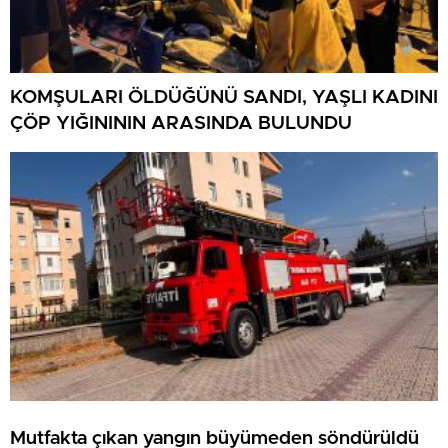
KOMŞULARI ÖLDÜĞÜNÜ SANDI, YAŞLI KADINI
ÇÖP YIĞINININ ARASINDA BULUNDU
Mutfakta çıkan yangın büyümeden söndürüldü