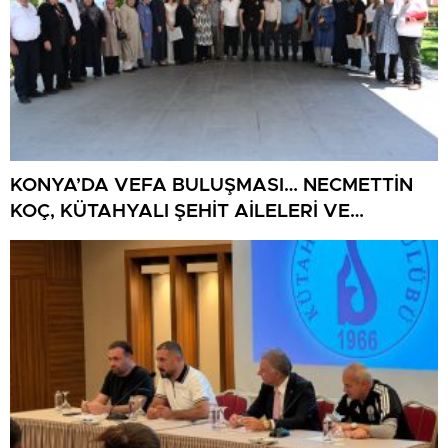
KONYA’DA VEFA BULUŞMASI… NECMETTİN
KOÇ, KÜTAHYALI ŞEHİT AİLELERİ VE
GAZİLERİ AĞIRLADI