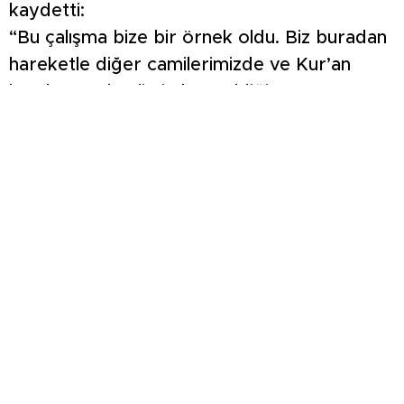
kaydetti:
“Bu çalışma bize bir örnek oldu. Biz buradan
hareketle diğer camilerimizde ve Kur’an
kurslarımızda elimizden geldiğince, gücümüz
yettiğince bunu yapmaya çalışacağız. Biz
hepimiz cenabı Allah’ın kuluyuz. Engelli,
engelsiz ayrımına asla tabi değiliz. Dolayısıyla
engelli kardeşlerimizin de ibadetlerini en
kolay bir şekilde nasıl yapabileceği
hususunda çalışmamızı yaptık.”
Türkiye Sakatlar Derneği Kütahya Şube
Başkanı Hatice Yakar da örnek çalışmadan
dolayı teşekkür etti.