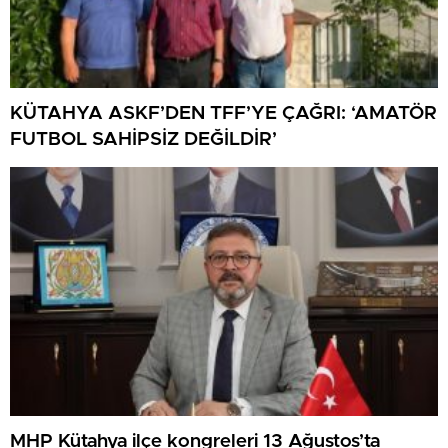
KÜTAHYA ASKF’DEN TFF’YE ÇAĞRI: ‘AMATÖR
FUTBOL SAHİPSİZ DEĞİLDİR’
MHP Kütahya ilçe kongreleri 13 Ağustos’ta