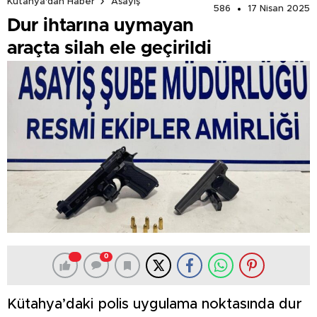
Kütahya'dan Haber
Asayiş
586
17 Nisan 2025
Dur ihtarına uymayan
araçta silah ele geçirildi
0
Kütahya’daki polis uygulama noktasında dur