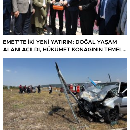
EMET’TE İKİ YENİ YATIRIM: DOĞAL YAŞAM
ALANI AÇILDI, HÜKÜMET KONAĞININ TEMELİ
ATILDI