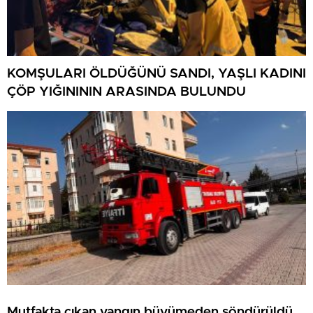
KOMŞULARI ÖLDÜĞÜNÜ SANDI, YAŞLI KADINI
ÇÖP YIĞINININ ARASINDA BULUNDU
Mutfakta çıkan yangın büyümeden söndürüldü