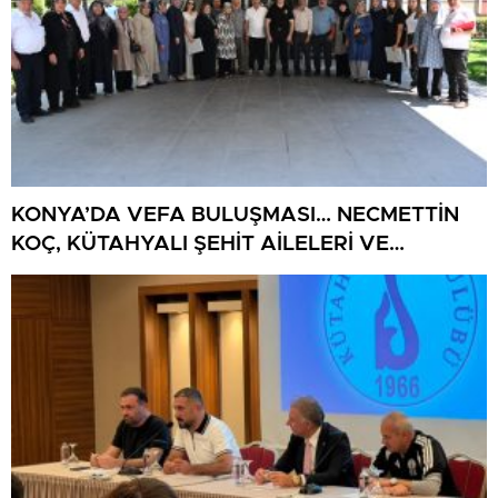
KONYA’DA VEFA BULUŞMASI… NECMETTİN
KOÇ, KÜTAHYALI ŞEHİT AİLELERİ VE
GAZİLERİ AĞIRLADI