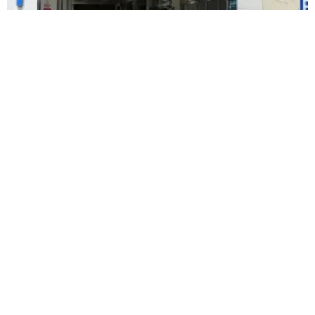
Kardeşlerin kavgası kanlı bitti: Yengesini
öldürdü, abisini ağır yaraladı