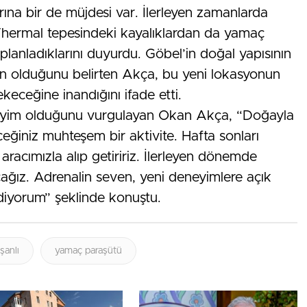
ına bir de müjdesi var. İlerleyen zamanlarda
Thermal tepesindeki kayalıklardan da yamaç
planladıklarını duyurdu. Göbel’in doğal yapısının
n olduğunu belirten Akça, bu yeni lokasyonun
çekeceğine inandığını ifade etti.
eyim olduğunu vurgulayan Okan Akça, “Doğayla
eceğiniz muhteşem bir aktivite. Hafta sonları
aracımızla alıp getiririz. İlerleyen dönemde
ağız. Adrenalin seven, yeni deneyimlere açık
ediyorum” şeklinde konuştu.
şanlı
yamaç paraşütü