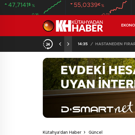
47,7141
55,0339
$
€
%
%
0.16
-0.01
EKONO
14:35
/
HASTANEDEN FİRA
Kütahya'dan Haber
Güncel