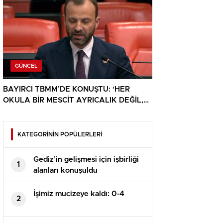
GÜNCEL
BAYIRCI TBMM’DE KONUŞTU: ‘HER
OKULA BİR MESCİT AYRICALIK DEĞİL,
HAKTIR’
KATEGORİNİN POPÜLERLERİ
Gediz’in gelişmesi için işbirliği
1
alanları konuşuldu
İşimiz mucizeye kaldı: 0-4
2