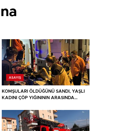
ına
ASAYIŞ
KOMŞULARI ÖLDÜĞÜNÜ SANDI, YAŞLI
KADINI ÇÖP YIĞINININ ARASINDA
BULUNDU