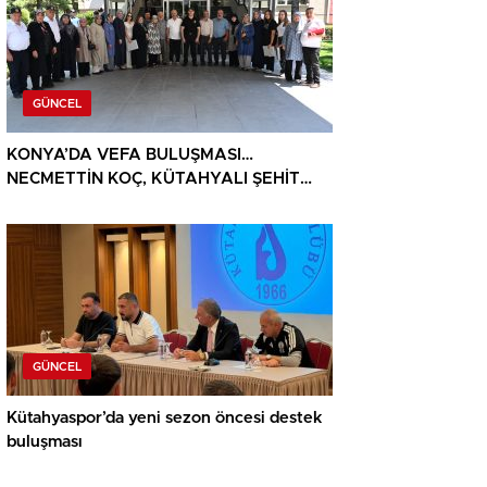
GÜNCEL
KONYA’DA VEFA BULUŞMASI…
NECMETTİN KOÇ, KÜTAHYALI ŞEHİT
AİLELERİ VE GAZİLERİ AĞIRLADI
GÜNCEL
Kütahyaspor’da yeni sezon öncesi destek
buluşması