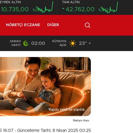
EYREK ALTIN
TAM ALTIN
10.735,00
42.762,00
%0,96
%0,97
NÖBETÇI ECZANE
DIĞER
SABAH
KÜTAHYA
02:00
23°
20:58
/
VAKTI
AÇIK
Reklam Alanı
5 16:07
- Güncelleme Tarihi: 8 Nisan 2025 00:25