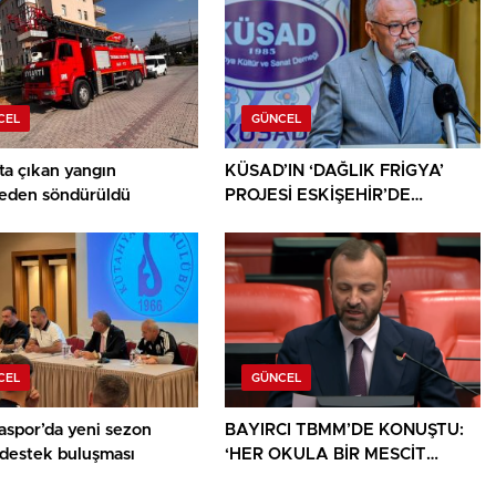
CEL
GÜNCEL
ta çıkan yangın
KÜSAD’IN ‘DAĞLIK FRİGYA’
den söndürüldü
PROJESİ ESKİŞEHİR’DE
SANATSEVERLERLE
BULUŞUYOR
CEL
GÜNCEL
aspor’da yeni sezon
BAYIRCI TBMM’DE KONUŞTU:
 destek buluşması
‘HER OKULA BİR MESCİT
AYRICALIK DEĞİL, HAKTIR’