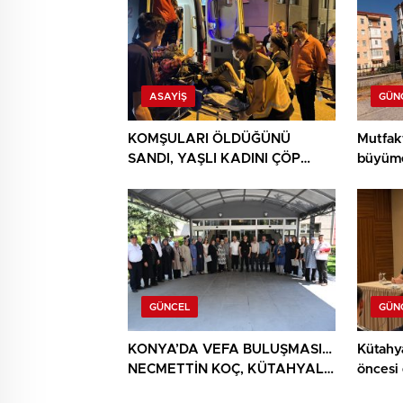
ASAYIŞ
GÜN
KOMŞULARI ÖLDÜĞÜNÜ
Mutfak
SANDI, YAŞLI KADINI ÇÖP
büyüme
YIĞINININ ARASINDA
BULUNDU
GÜNCEL
GÜN
KONYA’DA VEFA BULUŞMASI…
Kütahy
NECMETTİN KOÇ, KÜTAHYALI
öncesi
ŞEHİT AİLELERİ VE GAZİLERİ