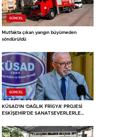
GÜNCEL
Mutfakta çıkan yangın büyümeden
söndürüldü
GÜNCEL
KÜSAD’IN ‘DAĞLIK FRİGYA’ PROJESİ
ESKİŞEHİR’DE SANATSEVERLERLE
BULUŞUYOR