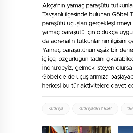
Akça’nın yamaç paraşütü tutkunlar
Tavşanlı ilçesinde bulunan Göbel 
paraşütü uçuşları gerçekleştirmeyi 
yamaç paraşütü için oldukça uygu
da adrenalin tutkunlarının ilgisini 
Yamaç paraşütünün eşsiz bir den
iç içe, özgürlüğün tadını çıkarabil
İnönü’deyiz, gelmek isteyen olursa 
Göbel’de de uçuşlarımıza başlayac
herkesi bu tür aktivitelere davet 
Kütahya
kütahyadan haber
tav