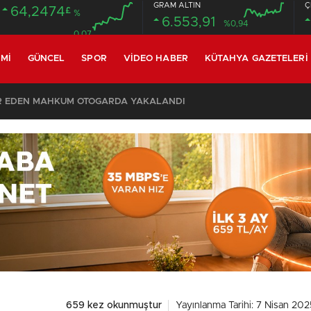
GRAM ALTIN
Ç
64,2474
£
%
6.553,91
%0,94
0.07
MI
GÜNCEL
SPOR
VIDEO HABER
KÜTAHYA GAZETELERI
R EDEN MAHKUM OTOGARDA YAKALANDI
659 kez okunmuştur
Yayınlanma Tarihi: 7 Nisan 202