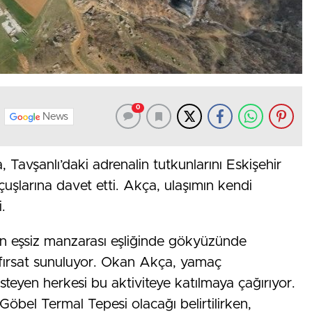
0
News
avşanlı’daki adrenalin tutkunlarını Eskişehir
uşlarına davet etti. Akça, ulaşımın kendi
.
nün eşsiz manzarası eşliğinde gökyüzünde
r fırsat sunuluyor. Okan Akça, yamaç
teyen herkesi bu aktiviteye katılmaya çağırıyor.
öbel Termal Tepesi olacağı belirtilirken,