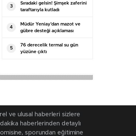
Sıradaki gelsin! Şimşek zaferini
3
taraftarıyla kutladı
Müdür Yeniay’dan mazot ve
4
gübre desteği açıklaması
76 derecelik termal su gün
5
yüzüne çıktı
 ve ulusal haberleri sizlere
 dakika haberlerinden detaylı
onomisine, sporundan eğitimine