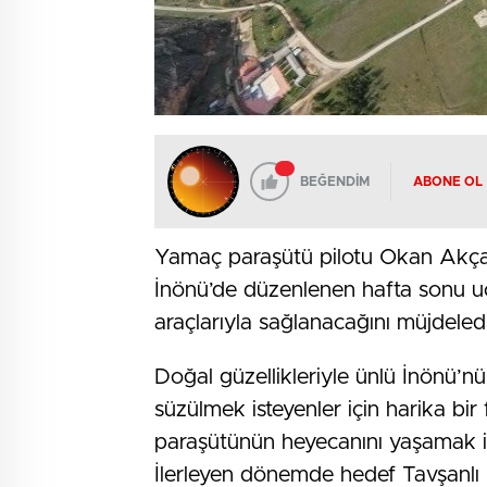
BEĞENDİM
ABONE OL
Yamaç paraşütü pilotu Okan Akça, T
İnönü’de düzenlenen hafta sonu uç
araçlarıyla sağlanacağını müjdeledi
Doğal güzellikleriyle ünlü İnönü’
süzülmek isteyenler için harika bi
paraşütünün heyecanını yaşamak is
İlerleyen dönemde hedef Tavşanlı G