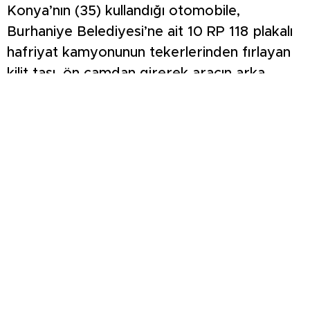
Konya’nın (35) kullandığı otomobile,
Burhaniye Belediyesi’ne ait 10 RP 118 plakalı
hafriyat kamyonunun tekerlerinden fırlayan
kilit taşı, ön camdan girerek aracın arka
koltuğunda anne Hasibe Konya’nın yanında
oturan Teoman’ın başına isabet etti. Minik
Teoman, tüm müdahalelere rağmen
kurtarılamadı.
Olayla ilgili yürütülen yaklaşık bir yıllık
soruşturmanın ardından, savcılık
“Kovuşturmaya Yer Yoktur” kararı verdi.
Ailenin, savcılığın verdiği bu karara itirazı
Burhaniye Sulh Ceza Hakimliği tarafından
değerlendirildi. Hakimlik, olayda taşın asli