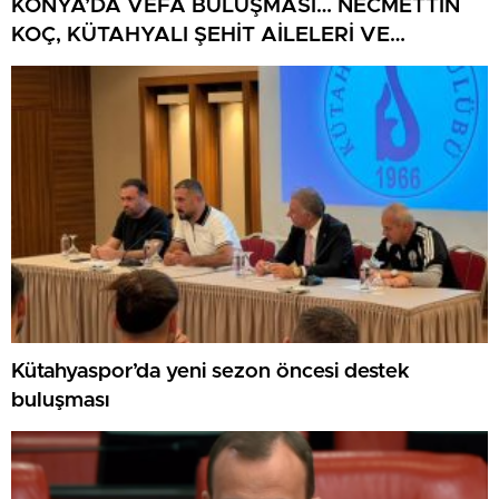
KONYA’DA VEFA BULUŞMASI… NECMETTİN
KOÇ, KÜTAHYALI ŞEHİT AİLELERİ VE
GAZİLERİ AĞIRLADI
Kütahyaspor’da yeni sezon öncesi destek
buluşması