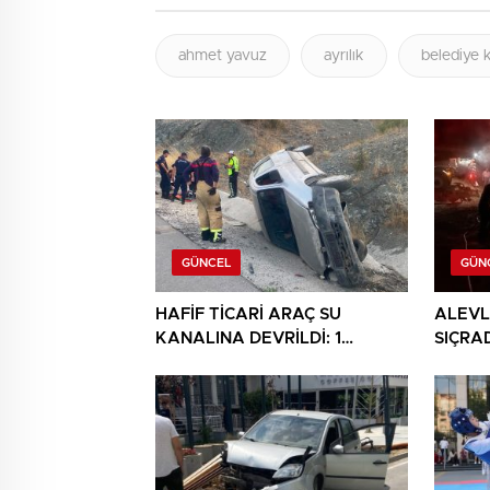
ahmet yavuz
ayrılık
belediye 
GÜNCEL
GÜN
HAFİF TİCARİ ARAÇ SU
ALEVL
KANALINA DEVRİLDİ: 1
SIÇRA
YARALI
ANDA 