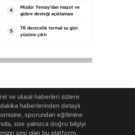
Müdür Yeniay’dan mazot ve
4
gübre desteği açıklaması
76 derecelik termal su gün
5
yüzüne çıktı
2 17:24
- Güncelleme Tarihi: 28 Şubat 2022 17:24