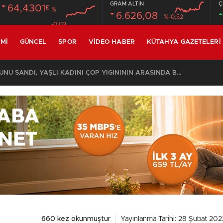
GRAM ALTIN
Ç
64,4301
£
%
6.626,08
%-0,52
-0.03
MI
GÜNCEL
SPOR
VIDEO HABER
KÜTAHYA GAZETELERI
KOMŞULARI ÖLDÜĞÜNÜ SANDI, YAŞLI KADINI ÇÖP YIĞINININ ARASINDA BULUNDU
660 kez okunmuştur
Yayınlanma Tarihi: 28 Şubat 202