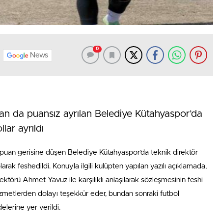
0
News
adan da puansız ayrılan Belediye Kütahyaspor’da
lar ayrıldı
0 puan gerisine düşen Belediye Kütahyaspor’da teknik direktör
arak feshedildi. Konuyla ilgili kulüpten yapılan yazılı açıklamada,
örü Ahmet Yavuz ile karşılıklı anlaşılarak sözleşmesinin feshi
izmetlerden dolayı teşekkür eder, bundan sonraki futbol
delerine yer verildi.