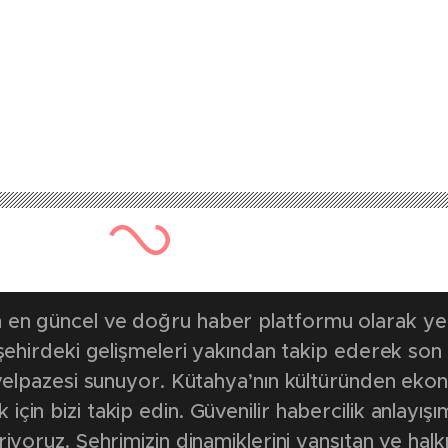
649 kez okunmuştur
Yayınlanma Tarihi: 28 Şubat 202
ampiyon belli oldu