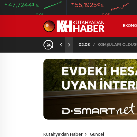
47,7244
55,1925
$
€
%
%
0.01
-0.05
EKONO
İLDE 104 GÖZALTI
02:03
/
Kütahya'dan Haber
Güncel