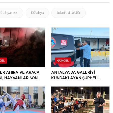
kütahyaspor
Kütahya
teknik direktör
CEL
GÜNCEL
ER AHIRA VE ARACA
ANTALYA’DA GALERİYİ
DI, HAYVANLAR SON
KUNDAKLAYAN ŞÜPHELİ
KURTARILDI
KORSAN TAKSİYLE
KAÇARKEN KÜTAHYA’DA
YAKALANDI