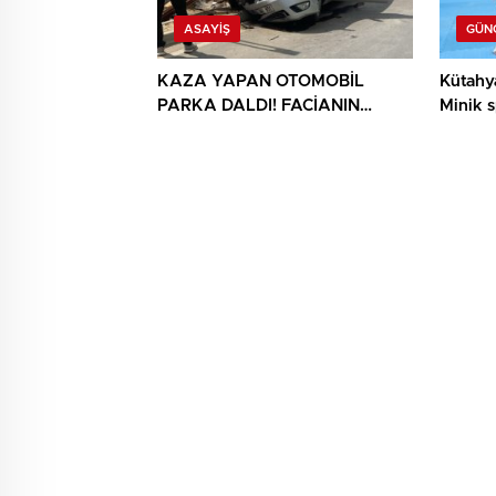
ASAYIŞ
GÜN
KAZA YAPAN OTOMOBİL
Kütahya
PARKA DALDI! FACİANIN
Minik s
EŞİĞİNDEN DÖNÜLDÜ
müsaba