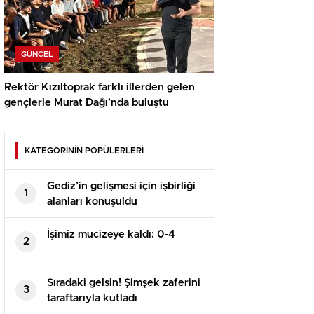
GÜNCEL
Rektör Kızıltoprak farklı illerden gelen
gençlerle Murat Dağı’nda buluştu
KATEGORİNİN POPÜLERLERİ
Gediz’in gelişmesi için işbirliği
1
alanları konuşuldu
İşimiz mucizeye kaldı: 0-4
2
Sıradaki gelsin! Şimşek zaferini
3
taraftarıyla kutladı