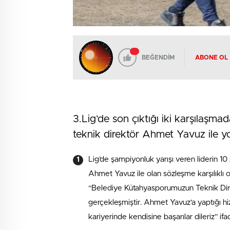
BEĞENDİM
ABONE OL
3.Lig’de son çıktığı iki karşılaşm
teknik direktör Ahmet Yavuz ile yol
Lig’de şampiyonluk yarışı veren liderin 1
Ahmet Yavuz ile olan sözleşme karşılıklı ol
“Belediye Kütahyasporumuzun Teknik Direkt
gerçekleşmiştir. Ahmet Yavuz’a yaptığı h
kariyerinde kendisine başarılar dileriz” ifa