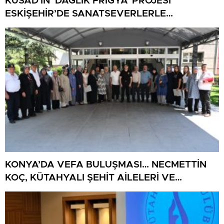
KÜSAD’IN ‘DAĞLIK FRİGYA’ PROJESİ
ESKİŞEHİR’DE SANATSEVERLERLE
BULUŞUYOR
KONYA’DA VEFA BULUŞMASI… NECMETTİN
KOÇ, KÜTAHYALI ŞEHİT AİLELERİ VE
GAZİLERİ AĞIRLADI