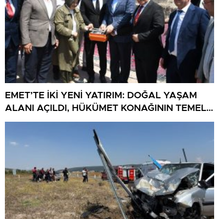
EMET’TE İKİ YENİ YATIRIM: DOĞAL YAŞAM
ALANI AÇILDI, HÜKÜMET KONAĞININ TEMELİ
ATILDI