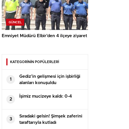
GÜNCEL
Emniyet Müdürü Elbir’den 4 ilçeye ziyaret
KATEGORİNİN POPÜLERLERİ
Gediz’in gelişmesi için işbirliği
1
alanları konuşuldu
İşimiz mucizeye kaldı: 0-4
2
Sıradaki gelsin! Şimşek zaferini
3
taraftarıyla kutladı