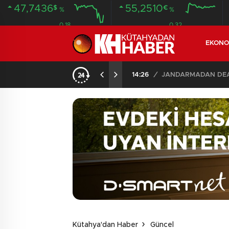
47,7436
55,2510
$
€
%
%
0.18
0.32
EKONO
İLDE 104 GÖZALTI
02:03
/
Kütahya'dan Haber
Güncel