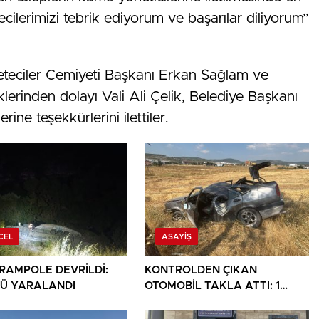
cilerimizi tebrik ediyorum ve başarılar diliyorum”
eteciler Cemiyeti Başkanı Erkan Sağlam ve
lerinden dolayı Vali Ali Çelik, Belediye Başkanı
rine teşekkürlerini ilettiler.
CEL
ASAYIŞ
ARAMPOLE DEVRİLDİ:
KONTROLDEN ÇIKAN
Ü YARALANDI
OTOMOBİL TAKLA ATTI: 1
YARALI