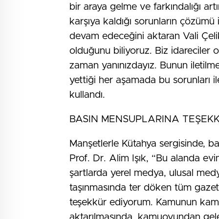
bir araya gelme ve farkındalığı ar
karşıya kaldığı sorunların çözümü 
devam edeceğini aktaran Vali Çelik,
olduğunu biliyoruz. Biz idarecile
zaman yanınızdayız. Bunun iletilm
yettiği her aşamada bu sorunları 
kullandı.
BASIN MENSUPLARINA TEŞEK
Manşetlerle Kütahya sergisinde, b
Prof. Dr. Alim Işık, “Bu alanda 
şartlarda yerel medya, ulusal me
taşınmasında ter döken tüm gazete
teşekkür ediyorum. Kamunun kamuoy
aktarılmasında, kamuoyundan gelen 