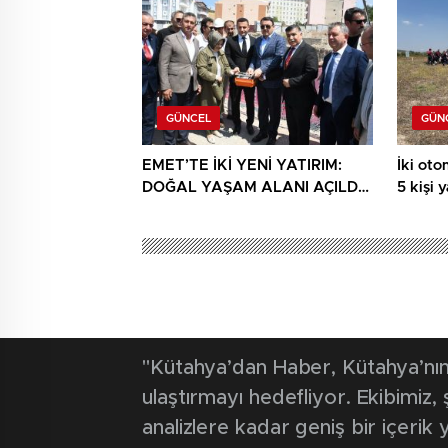
GÜNCEL
GÜN
EMET’TE İKİ YENİ YATIRIM:
İki otom
DOĞAL YAŞAM ALANI AÇILDI,
5 kişi 
HÜKÜMET KONAĞININ TEMELİ
ATILDI
"Kütahya’dan Haber, Kütahya’nın 
ulaştırmayı hedefliyor. Ekibimiz
analizlere kadar geniş bir içeri