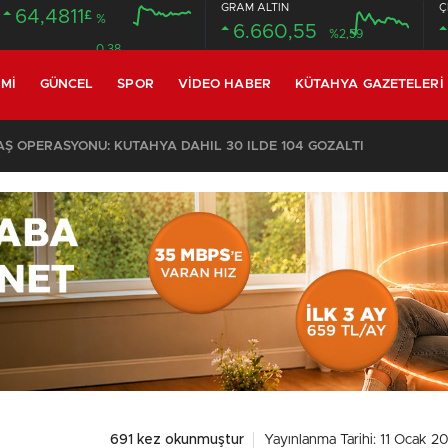
GRAM ALTIN
Ç
64,4811
£
%
6.660,55
%2,59
0.38
MI
GÜNCEL
SPOR
VIDEO HABER
KÜTAHYA GAZETELERI
KOMŞULARI ÖLDÜĞÜNÜ SANDI, YAŞLI KADINI ÇÖP YIĞINININ ARASINDA BULUNDU
691 kez okunmuştur
Yayınlanma Tarihi: 11 Ocak 2