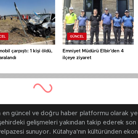
CEL
GÜNCEL
obil çarpıştı: 1 kişi öldü,
Emniyet Müdürü Elbir’den 4
yaralandı
ilçeye ziyaret
en güncel ve doğru haber platformu olarak yerel
, şehirdeki gelişmeleri yakından takip ederek son
k yelpazesi sunuyor. Kütahya’nın kültüründen ek