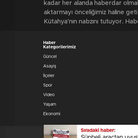
kadar her alanda haberdar olmak iç
aktarmayı önceliğimiz haline geti
Kütahya’nın nabzını tutuyor. Hab
Haber
Kategorilerimiz
Güncel
Asayiş
İlçeler
Spor
Video
Yaşam
Ekonomi
Sıradaki haber:
Marka Flower Çiçekçi
Şüpheli araçtan uyuşt