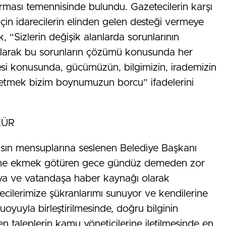
tırması temennisinde bulundu. Gazetecilerin karşı
için idarecilerin elinden gelen desteği vermeye
 “Sizlerin değişik alanlarda sorunlarının
r olarak bu sorunların çözümü konusunda her
esi konusunda, gücümüzün, bilgimizin, irademizin
iletmek bizim boynumuzun borcu” ifadelerini
KÜR
asın mensuplarına seslenen Belediye Başkanı
evine ekmek götüren gece gündüz demeden zor
dya ve vatandaşa haber kaynağı olarak
cilerimize şükranlarımı sunuyor ve kendilerine
uyla birleştirilmesinde, doğru bilginin
taleplerin kamu yöneticilerine iletilmesinde en