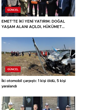
GÜNCEL
EMET’TE İKİ YENİ YATIRIM: DOĞAL
YAŞAM ALANI AÇILDI, HÜKÜMET
KONAĞININ TEMELİ ATILDI
GÜNCEL
İki otomobil çarpıştı: 1 kişi öldü, 5 kişi
yaralandı