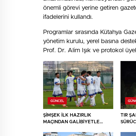
önemli görevi yerine getiren gazete
ifadelerini kullandı.
Programlar sırasında Kütahya Gaz
yönetim kurulu, yerel basına destek
Prof. Dr. Alim Işık ve protokol üyele
GÜNCEL
GÜN
ŞİMŞEK İLK HAZIRLIK
TIR Ş
MAÇINDAN GALİBİYETLE
SÜRÜC
AYRILDI