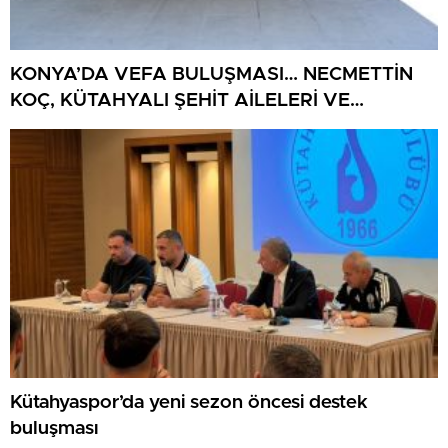
KONYA’DA VEFA BULUŞMASI… NECMETTİN
KOÇ, KÜTAHYALI ŞEHİT AİLELERİ VE
GAZİLERİ AĞIRLADI
Kütahyaspor’da yeni sezon öncesi destek
buluşması