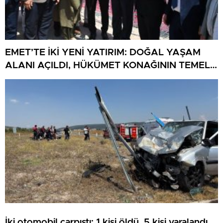
EMET’TE İKİ YENİ YATIRIM: DOĞAL YAŞAM
ALANI AÇILDI, HÜKÜMET KONAĞININ TEMELİ
ATILDI
İki otomobil çarpıştı: 1 kişi öldü, 5 kişi yaralandı