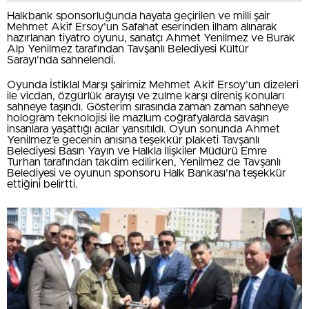
Halkbank sponsorluğunda hayata geçirilen ve milli şair
Mehmet Akif Ersoy’un Safahat eserinden ilham alınarak
hazırlanan tiyatro oyunu, sanatçı Ahmet Yenilmez ve Burak
Alp Yenilmez tarafından Tavşanlı Belediyesi Kültür
Sarayı’nda sahnelendi.
Oyunda İstiklal Marşı şairimiz Mehmet Akif Ersoy’un dizeleri
ile vicdan, özgürlük arayışı ve zulme karşı direniş konuları
sahneye taşındı. Gösterim sırasında zaman zaman sahneye
hologram teknolojisi ile mazlum coğrafyalarda savaşın
insanlara yaşattığı acılar yansıtıldı. Oyun sonunda Ahmet
Yenilmez’e gecenin anısına teşekkür plaketi Tavşanlı
Belediyesi Basın Yayın ve Halkla İlişkiler Müdürü Emre
Turhan tarafından takdim edilirken, Yenilmez de Tavşanlı
Belediyesi ve oyunun sponsoru Halk Bankası’na teşekkür
ettiğini belirtti.