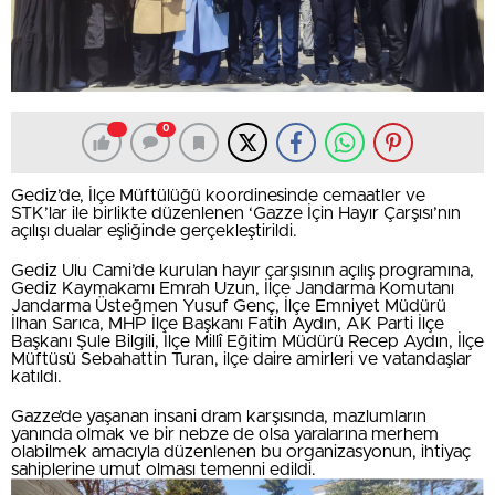
0
Gediz’de, İlçe Müftülüğü koordinesinde cemaatler ve
STK’lar ile birlikte düzenlenen ‘Gazze İçin Hayır Çarşısı’nın
açılışı dualar eşliğinde gerçekleştirildi.
Gediz Ulu Cami’de kurulan hayır çarşısının açılış programına,
Gediz Kaymakamı Emrah Uzun, İlçe Jandarma Komutanı
Jandarma Üsteğmen Yusuf Genç, İlçe Emniyet Müdürü
İlhan Sarıca, MHP İlçe Başkanı Fatih Aydın, AK Parti İlçe
Başkanı Şule Bilgili, İlçe Millî Eğitim Müdürü Recep Aydın, İlçe
Müftüsü Sebahattin Turan, ilçe daire amirleri ve vatandaşlar
katıldı.
Gazze’de yaşanan insani dram karşısında, mazlumların
yanında olmak ve bir nebze de olsa yaralarına merhem
olabilmek amacıyla düzenlenen bu organizasyonun, ihtiyaç
sahiplerine umut olması temenni edildi.