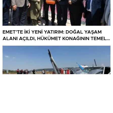
EMET’TE İKİ YENİ YATIRIM: DOĞAL YAŞAM
ALANI AÇILDI, HÜKÜMET KONAĞININ TEMELİ
ATILDI