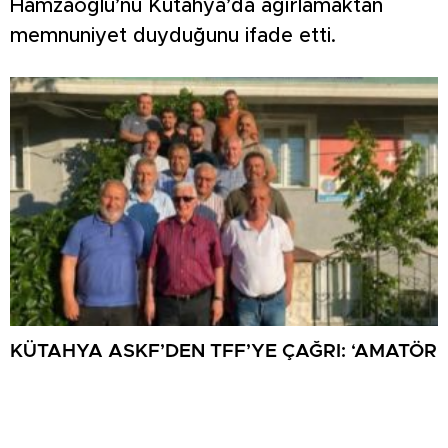
Hamzaoğlu’nu Kütahya’da ağırlamaktan
memnuniyet duyduğunu ifade etti.
KÜTAHYA ASKF’DEN TFF’YE ÇAĞRI: ‘AMATÖR
FUTBOL SAHİPSİZ DEĞİLDİR’