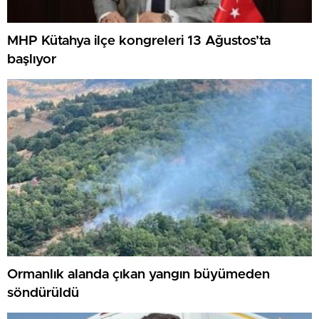
MHP Kütahya ilçe kongreleri 13 Ağustos’ta
başlıyor
Ormanlık alanda çıkan yangın büyümeden
söndürüldü