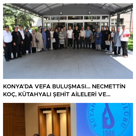
BULUŞUYOR
KONYA’DA VEFA BULUŞMASI… NECMETTİN
KOÇ, KÜTAHYALI ŞEHİT AİLELERİ VE
GAZİLERİ AĞIRLADI