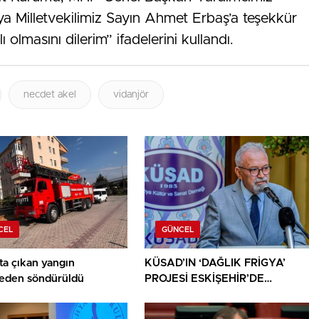
 Milletvekilimiz Sayın Ahmet Erbaş’a teşekkür
ı olmasını dilerim” ifadelerini kullandı.
necdet akel
vidanjör
CEL
GÜNCEL
ta çıkan yangın
KÜSAD’IN ‘DAĞLIK FRİGYA’
den söndürüldü
PROJESİ ESKİŞEHİR’DE
SANATSEVERLERLE
BULUŞUYOR