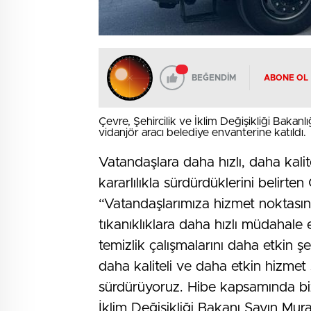
BEĞENDİM
ABONE OL
Çevre, Şehircilik ve İklim Değişikliği Bakanl
vidanjör aracı belediye envanterine katıldı.
Vatandaşlara daha hızlı, daha kalit
kararlılıkla sürdürdüklerini belirt
“Vatandaşlarımıza hizmet noktası
tıkanıklıklara daha hızlı müdahal
temizlik çalışmalarını daha etkin ş
daha kaliteli ve daha etkin hizmet s
sürdürüyoruz. Hibe kapsamında biz
İklim Değişikliği Bakanı Sayın M