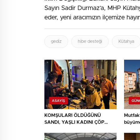
Sayın Sadir Durmaz’a, MHP Kütahya
eder, yeni aracımızın ilçemize hayırl
gediz
hibe desteği
Kütahya
ASAYIŞ
GÜN
KOMŞULARI ÖLDÜĞÜNÜ
Mutfak
SANDI, YAŞLI KADINI ÇÖP
büyüme
YIĞINININ ARASINDA
BULUNDU