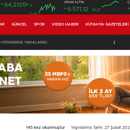
GRAM ALTIN
Ç
64,2105
£
%
6.571,12
%1,21
0.05
MI
GÜNCEL
SPOR
VIDEO HABER
KÜTAHYA GAZETELERI
SON DAKİKA – AYDEMİR ‘BİRAZ BEKLEYİN’ DEMİŞTİ… BELEDİYE BAŞKANI AK PARTİ’YE GEÇİYOR
145 kez okunmuştur
Yayınlanma Tarihi: 27 Şubat 202