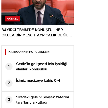
GÜNCEL
BAYIRCI TBMM’DE KONUŞTU: ‘HER
OKULA BİR MESCİT AYRICALIK DEĞİL,
HAKTIR’
KATEGORİNİN POPÜLERLERİ
Gediz’in gelişmesi için işbirliği
1
alanları konuşuldu
İşimiz mucizeye kaldı: 0-4
2
Sıradaki gelsin! Şimşek zaferini
3
taraftarıyla kutladı