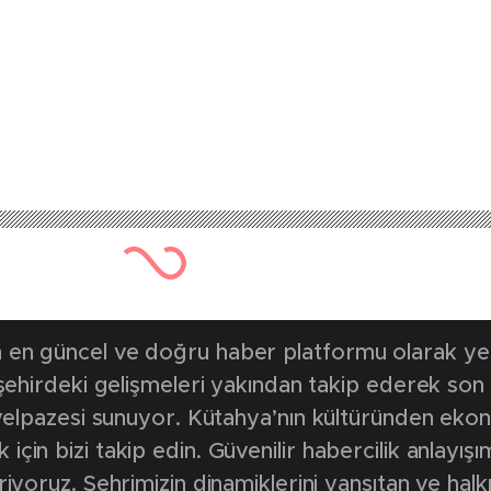
en güncel ve doğru haber platformu olarak yerel
, şehirdeki gelişmeleri yakından takip ederek son
k yelpazesi sunuyor. Kütahya’nın kültüründen ek
in bizi takip edin. Güvenilir habercilik anlayışım
riyoruz. Şehrimizin dinamiklerini yansıtan ve halk