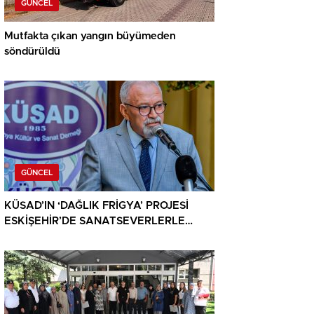
GÜNCEL
Mutfakta çıkan yangın büyümeden
söndürüldü
GÜNCEL
KÜSAD’IN ‘DAĞLIK FRİGYA’ PROJESİ
ESKİŞEHİR’DE SANATSEVERLERLE
BULUŞUYOR