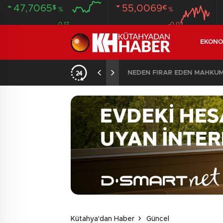
47,7065
55,0069
$
€
%
%
0.17
-0.02
EKONO
ANDI
20:58
/
Kütahya'dan Haber
Güncel