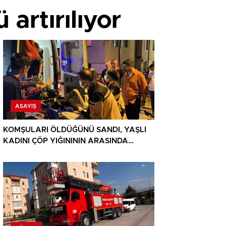
artırılıyor
ASAYIŞ
KOMŞULARI ÖLDÜĞÜNÜ SANDI, YAŞLI
KADINI ÇÖP YIĞINININ ARASINDA
BULUNDU