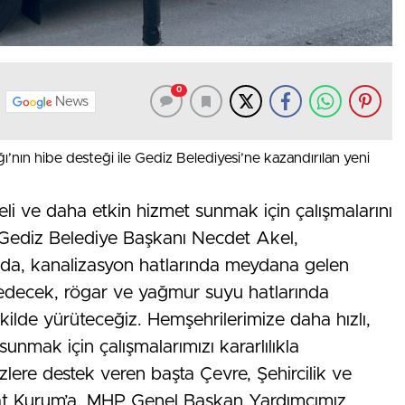
0
News
ığı’nın hibe desteği ile Gediz Belediyesi’ne kazandırılan yeni
eli ve daha etkin hizmet sunmak için çalışmalarını
en Gediz Belediye Başkanı Necdet Akel,
nda, kanalizasyon hatlarında meydana gelen
e edecek, rögar ve yağmur suyu hatlarında
ekilde yürüteceğiz. Hemşehrilerimize daha hızlı,
unmak için çalışmalarımızı kararlılıkla
lere destek veren başta Çevre, Şehircilik ve
urat Kurum’a, MHP Genel Başkan Yardımcımız