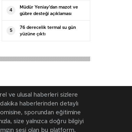
Müdür Yeniay’dan mazot ve
4
gübre desteği açıklaması
76 derecelik termal su gün
5
yüzüne çıktı
 ve ulusal haberleri sizlere
 dakika haberlerinden detaylı
onomisine, sporundan eğitimine
ızla, size yalnızca doğru bilgiyi
ımızın sesi olan bu platform,