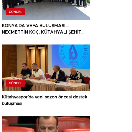
GÜNCEL
KONYA’DA VEFA BULUŞMASI…
NECMETTİN KOÇ, KÜTAHYALI ŞEHİT
AİLELERİ VE GAZİLERİ AĞIRLADI
GÜNCEL
Kütahyaspor’da yeni sezon öncesi destek
buluşması