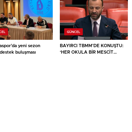
CEL
GÜNCEL
aspor’da yeni sezon
BAYIRCI TBMM’DE KONUŞTU:
 destek buluşması
‘HER OKULA BİR MESCİT
AYRICALIK DEĞİL, HAKTIR’