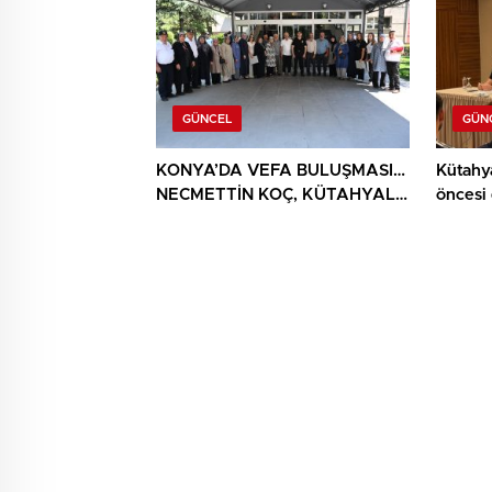
GÜNCEL
GÜN
KONYA’DA VEFA BULUŞMASI…
Kütahy
NECMETTİN KOÇ, KÜTAHYALI
öncesi
ŞEHİT AİLELERİ VE GAZİLERİ
AĞIRLADI